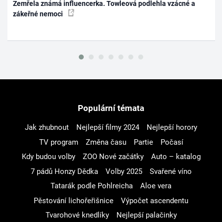
Zemřela známá influencerka. Towleová podlehla vzácné a
zákeřné nemoci
Populární témata
Jak zhubnout
Nejlepší filmy 2024
Nejlepší horory
TV program
Změna času
Partie
Počasí
Kdy budou volby
ZOO Nové začátky
Auto – katalog
7 pádů Honzy Dědka
Volby 2025
Svařené víno
Tatarák podle Pohlreicha
Aloe vera
Pěstování lichořeřišnice
Výpočet ascendentu
Tvarohové knedlíky
Nejlepší palačinky