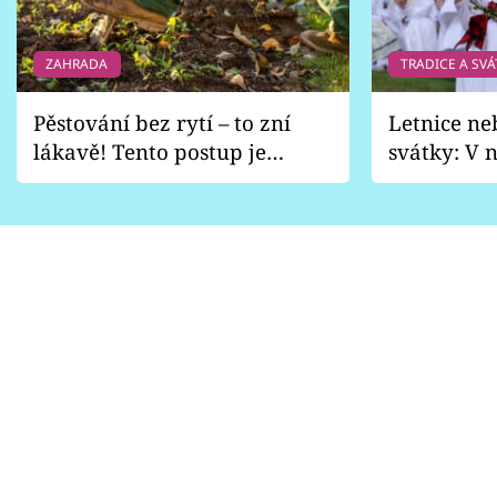
ZAHRADA
TRADICE A SVÁ
Pěstování bez rytí – to zní
Letnice ne
lákavě! Tento postup je
svátky: V n
vhodný jen pro některé
pondělí z
zahrady