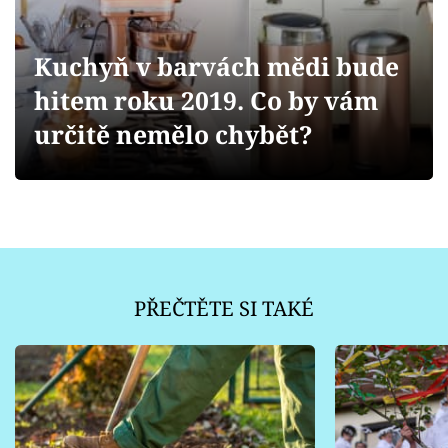
Sledujte prima+
Kuchyň v barvách mědi bude
Přihlášení
hitem roku 2019. Co by vám
určitě nemělo chybět?
Sledujte nás
PŘEČTĚTE SI TAKÉ