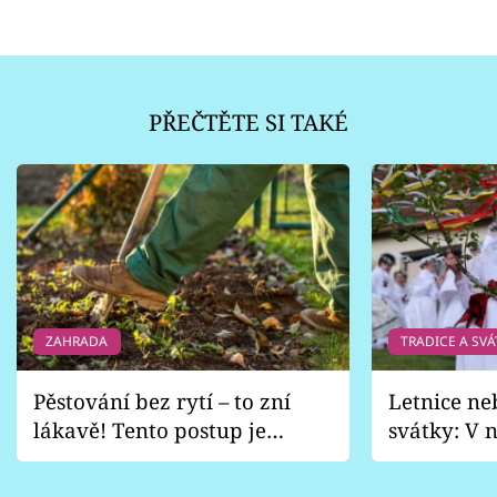
PŘEČTĚTE SI TAKÉ
ZAHRADA
TRADICE A SVÁ
Pěstování bez rytí – to zní
Letnice ne
lákavě! Tento postup je
svátky: V n
vhodný jen pro některé
pondělí z
zahrady