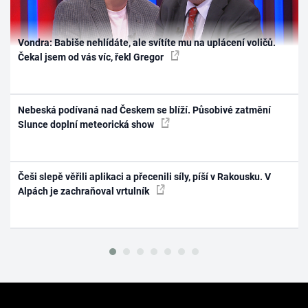
Vondra: Babiše nehlídáte, ale svítíte mu na uplácení voličů.
Čekal jsem od vás víc, řekl Gregor
Nebeská podívaná nad Českem se blíží. Působivé zatmění
Slunce doplní meteorická show
Češi slepě věřili aplikaci a přecenili síly, píší v Rakousku. V
Alpách je zachraňoval vrtulník