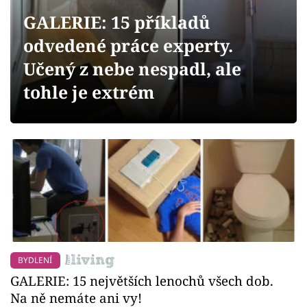
Sledujte prima+
GALERIE: 15 příkladů
odvedené práce experty.
Přihlášení
Učený z nebe nespadl, ale
tohle je extrém
Sledujte nás
BYDLENÍ
GALERIE: 15 největších lenochů všech dob.
Na ně nemáte ani vy!