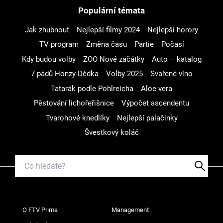
Populární témata
Jak zhubnout
Nejlepší filmy 2024
Nejlepší horory
TV program
Změna času
Partie
Počasí
Kdy budou volby
ZOO Nové začátky
Auto – katalog
7 pádů Honzy Dědka
Volby 2025
Svařené víno
Tatarák podle Pohlreicha
Aloe vera
Pěstování lichořeřišnice
Výpočet ascendentu
Tvarohové knedlíky
Nejlepší palačinky
Švestkový koláč
O FTV Prima
Management