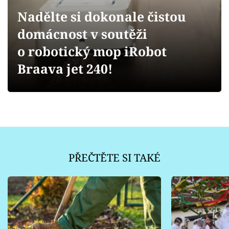
Sledujte prima+
Nadělte si dokonale čistou
domácnost v soutěži
Přihlášení
o robotický mop iRobot
Braava jet 240!
Sledujte nás
PŘEČTĚTE SI TAKÉ