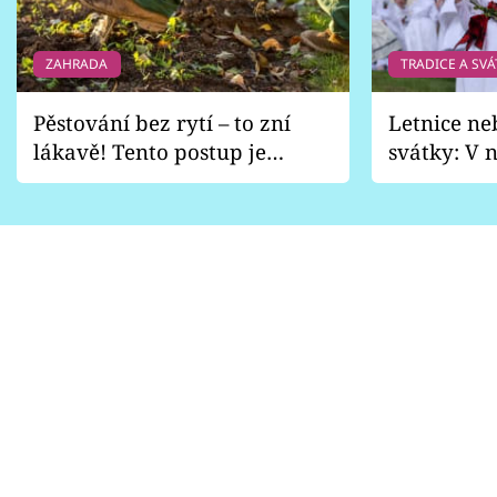
ZAHRADA
TRADICE A SVÁ
Pěstování bez rytí – to zní
Letnice ne
lákavě! Tento postup je
svátky: V n
vhodný jen pro některé
pondělí z
zahrady