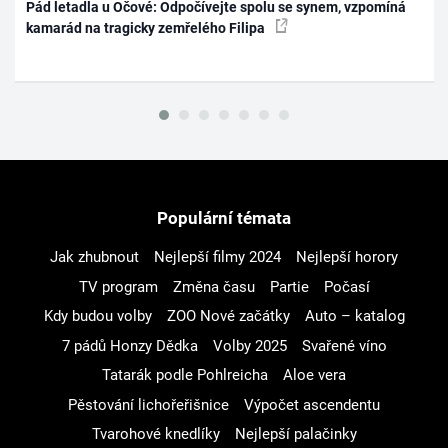
Pád letadla u Očové: Odpočívejte spolu se synem, vzpomíná
kamarád na tragicky zemřelého Filipa
Populární témata
Jak zhubnout
Nejlepší filmy 2024
Nejlepší horory
TV program
Změna času
Partie
Počasí
Kdy budou volby
ZOO Nové začátky
Auto – katalog
7 pádů Honzy Dědka
Volby 2025
Svařené víno
Tatarák podle Pohlreicha
Aloe vera
Pěstování lichořeřišnice
Výpočet ascendentu
Tvarohové knedlíky
Nejlepší palačinky