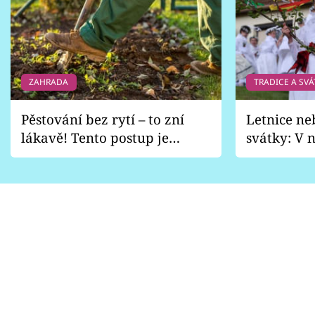
ZAHRADA
TRADICE A SVÁ
Pěstování bez rytí – to zní
Letnice ne
lákavě! Tento postup je
svátky: V n
vhodný jen pro některé
pondělí z
zahrady