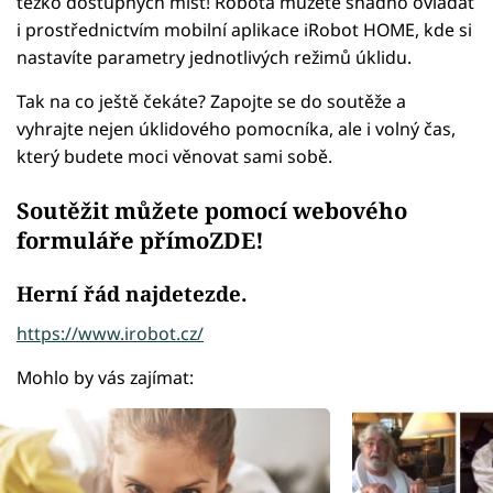
těžko dostupných míst! Robota můžete snadno ovládat
i prostřednictvím mobilní aplikace iRobot HOME, kde si
nastavíte parametry jednotlivých režimů úklidu.
Tak na co ještě čekáte? Zapojte se do soutěže a
vyhrajte nejen úklidového pomocníka, ale i volný čas,
který budete moci věnovat sami sobě.
Soutěžit můžete pomocí webového
formuláře přímo
ZDE
!
Herní řád najdete
zde
.
https://www.irobot.cz/
Mohlo by vás zajímat: