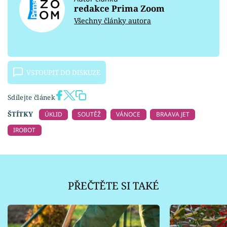
redakce Prima Zoom
Všechny články autora
VSTOUPIT DO DISKUZE
Sdílejte článek
ŠTÍTKY
ÚKLID
SOUTĚŽ
VÁNOCE
BRAAVA JET
IROBOT
PŘEČTĚTE SI TAKÉ