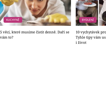
KUCHYNĚ
BYDLENÍ
5 věcí, které musíme čistit denně. Daří se
10 vychytávek pr
vám to?
Tyhle tipy vám us
i život