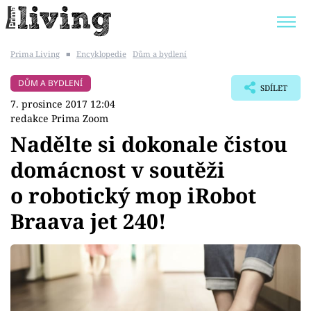
Prima Living
■
Encyklopedie
Dům a bydlení
Trendy:
JAK UŠETŘIT
POKOJOVÉ KVĚTINY
DŮM A BYDLENÍ
SDÍLET
BYDLENÍ SLAVNÝCH
ZAHRADA
7. prosince 2017 12:04
redakce Prima Zoom
Nadělte si dokonale čistou
domácnost v soutěži
Témata
o robotický mop iRobot
Bydlení
Braava jet 240!
Zahrada
Design