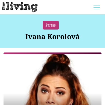
Trendy:
JAK UŠETŘIT
POKOJOVÉ KVĚTINY
ŠTÍTEK
BYDLENÍ SLAVNÝCH
ZAHRADA
Ivana Korolová
Témata
Bydlení
Zahrada
Design