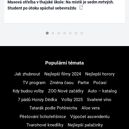
Masová střelba v thajské škole: Na místě je sedm mrtvých.
Student po útoku spáchal sebevraždu
Populární témata
Jak zhubnout
Nejlepší filmy 2024
Nejlepší horory
TV program
Změna času
Partie
Počasí
Kdy budou volby
ZOO Nové začátky
Auto – katalog
7 pádů Honzy Dědka
Volby 2025
Svařené víno
Tatarák podle Pohlreicha
Aloe vera
Pěstování lichořeřišnice
Výpočet ascendentu
Tvarohové knedlíky
Nejlepší palačinky