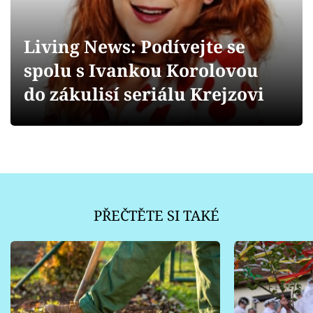
Sledujte prima+
Living News: Podívejte se
Přihlášení
spolu s Ivankou Korolovou
do zákulisí seriálu Krejzovi
Sledujte nás
PŘEČTĚTE SI TAKÉ