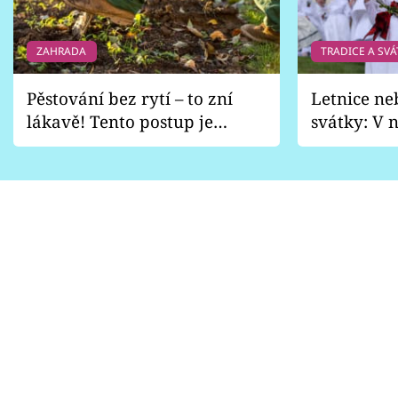
ZAHRADA
TRADICE A SVÁ
Pěstování bez rytí – to zní
Letnice ne
lákavě! Tento postup je
svátky: V n
vhodný jen pro některé
pondělí z
zahrady