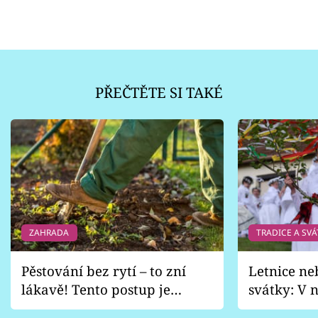
PŘEČTĚTE SI TAKÉ
ZAHRADA
TRADICE A SVÁ
Pěstování bez rytí – to zní
Letnice ne
lákavě! Tento postup je
svátky: V n
vhodný jen pro některé
pondělí z