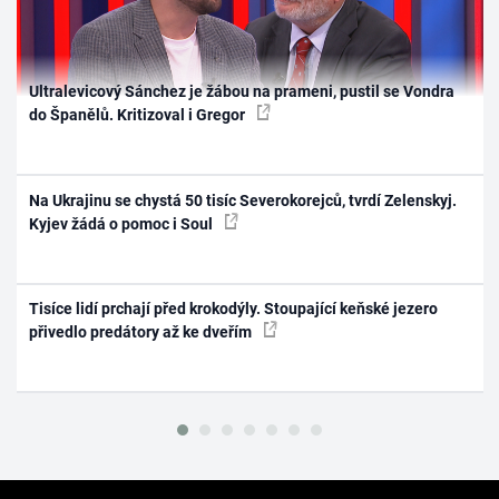
Ultralevicový Sánchez je žábou na prameni, pustil se Vondra
do Španělů. Kritizoval i Gregor
Na Ukrajinu se chystá 50 tisíc Severokorejců, tvrdí Zelenskyj.
Kyjev žádá o pomoc i Soul
Tisíce lidí prchají před krokodýly. Stoupající keňské jezero
přivedlo predátory až ke dveřím