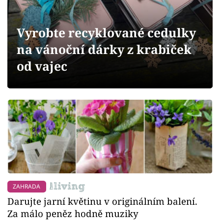
Sledujte prima+
Vyrobte recyklované cedulky
Přihlášení
na vánoční dárky z krabiček
od vajec
Sledujte nás
ZAHRADA
Darujte jarní květinu v originálním balení.
Za málo peněz hodně muziky