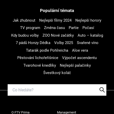
Populární témata
Jak zhubnout
Nejlepší filmy 2024
Nejlepší horory
TV program
Změna času
Partie
Počasí
Kdy budou volby
ZOO Nové začátky
Auto – katalog
7 pádů Honzy Dědka
Volby 2025
Svařené víno
Tatarák podle Pohlreicha
Aloe vera
Pěstování lichořeřišnice
Výpočet ascendentu
Tvarohové knedlíky
Nejlepší palačinky
Švestkový koláč
O FTV Prima
Management