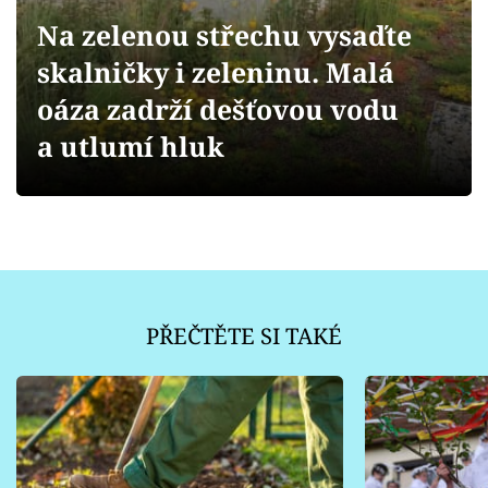
Sledujte prima+
Na zelenou střechu vysaďte
skalničky i zeleninu. Malá
Přihlášení
oáza zadrží dešťovou vodu
a utlumí hluk
Sledujte nás
PŘEČTĚTE SI TAKÉ