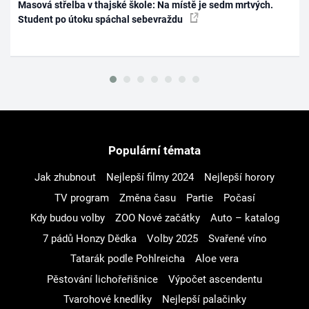
Masová střelba v thajské škole: Na místě je sedm mrtvých.
Student po útoku spáchal sebevraždu
Populární témata
Jak zhubnout
Nejlepší filmy 2024
Nejlepší horory
TV program
Změna času
Partie
Počasí
Kdy budou volby
ZOO Nové začátky
Auto – katalog
7 pádů Honzy Dědka
Volby 2025
Svařené víno
Tatarák podle Pohlreicha
Aloe vera
Pěstování lichořeřišnice
Výpočet ascendentu
Tvarohové knedlíky
Nejlepší palačinky