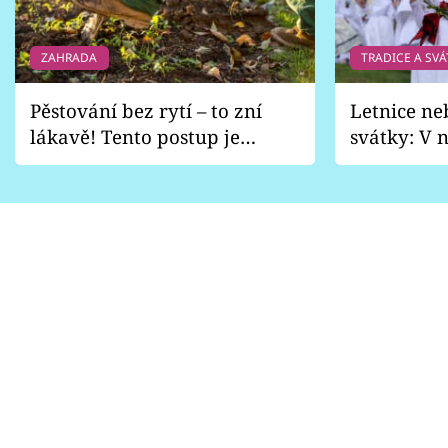
ZAHRADA
TRADICE A SVÁ
Pěstování bez rytí – to zní
Letnice ne
lákavě! Tento postup je
svátky: V n
vhodný jen pro některé
pondělí z
zahrady