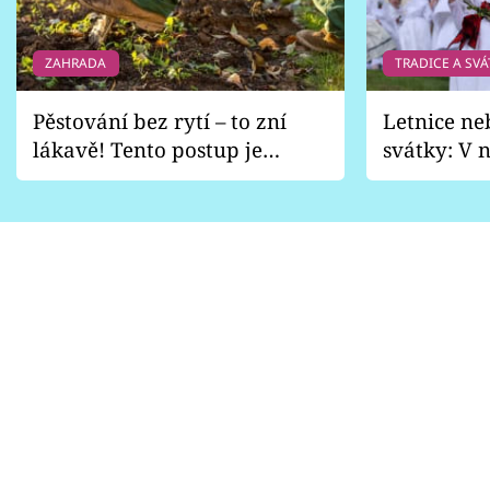
ZAHRADA
TRADICE A SVÁ
Pěstování bez rytí – to zní
Letnice ne
lákavě! Tento postup je
svátky: V n
vhodný jen pro některé
pondělí z
zahrady