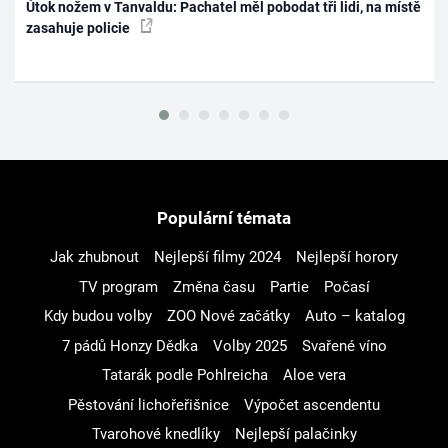
Útok nožem v Tanvaldu: Pachatel měl pobodat tři lidi, na místě
zasahuje policie
Populární témata
Jak zhubnout
Nejlepší filmy 2024
Nejlepší horory
TV program
Změna času
Partie
Počasí
Kdy budou volby
ZOO Nové začátky
Auto – katalog
7 pádů Honzy Dědka
Volby 2025
Svařené víno
Tatarák podle Pohlreicha
Aloe vera
Pěstování lichořeřišnice
Výpočet ascendentu
Tvarohové knedlíky
Nejlepší palačinky