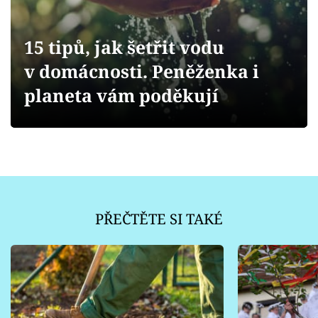
Sledujte prima+
15 tipů, jak šetřit vodu
Přihlášení
v domácnosti. Peněženka i
planeta vám poděkují
Sledujte nás
PŘEČTĚTE SI TAKÉ