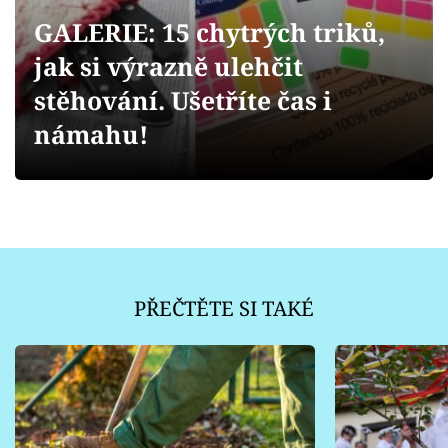
Sledujte prima+
GALERIE: 15 chytrých triků,
jak si výrazně ulehčit
Přihlášení
stěhování. Ušetříte čas i
námahu!
Sledujte nás
PŘEČTĚTE SI TAKÉ