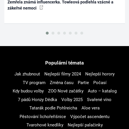
Zemřela známá influencerka. Towleová podlehla vzácné a
zákeřné nemoci
Populární témata
Jak zhubnout
Nejlepší filmy 2024
Nejlepší horory
TV program
Změna času
Partie
Počasí
Kdy budou volby
ZOO Nové začátky
Auto – katalog
7 pádů Honzy Dědka
Volby 2025
Svařené víno
Tatarák podle Pohlreicha
Aloe vera
Pěstování lichořeřišnice
Výpočet ascendentu
Tvarohové knedlíky
Nejlepší palačinky