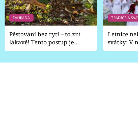
ZAHRADA
TRADICE A SVÁ
Pěstování bez rytí – to zní
Letnice ne
lákavě! Tento postup je
svátky: V n
vhodný jen pro některé
pondělí z
zahrady