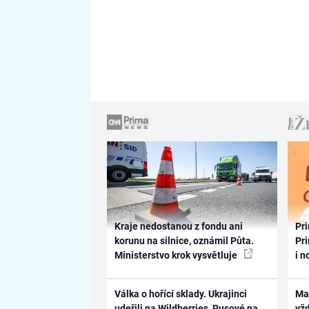
Kraje nedostanou z fondu ani
Pri
korunu na silnice, oznámil Půta.
Pri
Ministerstvo krok vysvětluje
i n
Válka o hořící sklady. Ukrajinci
Ma
udeřili na Wildberries, Rusové na
vž