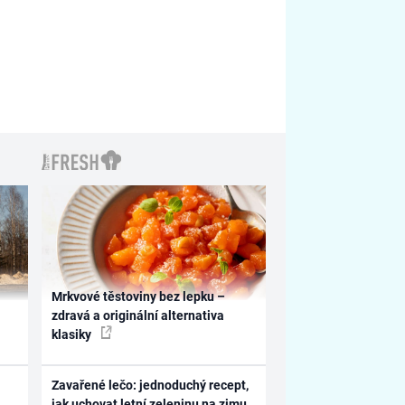
Mrkvové těstoviny bez lepku –
zdravá a originální alternativa
klasiky
Zavařené lečo: jednoduchý recept,
jak uchovat letní zeleninu na zimu