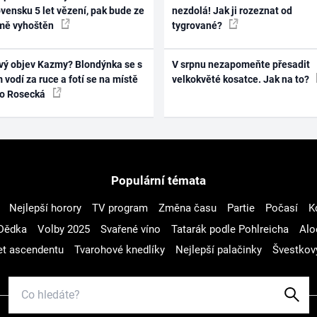
vensku 5 let vězení, pak bude ze
nezdolá! Jak ji rozeznat od
mě vyhoštěn
tygrované?
vý objev Kazmy? Blondýnka se s
V srpnu nezapomeňte přesadit
 vodí za ruce a fotí se na místě
velkokvěté kosatce. Jak na to?
ko Rosecká
Populární témata
Nejlepší horory
TV program
Změna času
Partie
Počasí
K
Dědka
Volby 2025
Svařené víno
Tatarák podle Pohlreicha
Alo
t ascendentu
Tvarohové knedlíky
Nejlepší palačinky
Švestkov