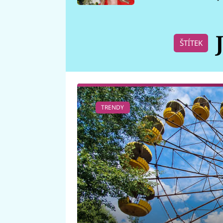
požáru
ŠTÍTEK
TRENDY