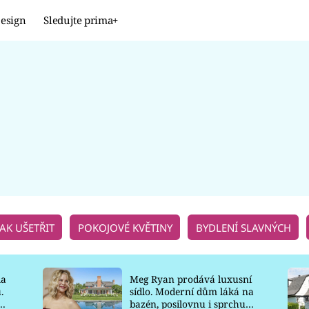
esign
Sledujte prima+
Design
TRENDY
JAK NA TO
PROMĚNY
NAŠE TIPY
JAK UŠETŘIT
POKOJOVÉ KVĚTINY
BYDLENÍ SLAVNÝCH
la
Meg Ryan prodává luxusní
.
sídlo. Moderní dům láká na
o
bazén, posilovnu i sprchu