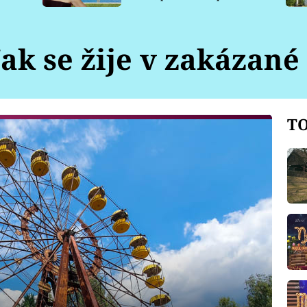
pro psy
Jak se žije v zakázané
TO