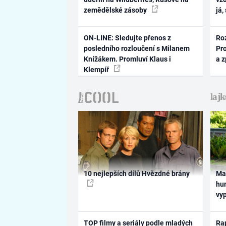
zemědělské zásoby
já,
ON-LINE: Sledujte přenos z
Ro
posledního rozloučení s Milanem
Pr
Knížákem. Promluví Klaus i
a 
Klempíř
10 nejlepších dílů Hvězdné brány
Ma
hum
vy
TOP filmy a seriály podle mladých
Rap