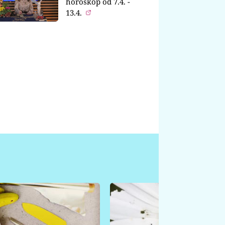
horoskop od 7.4. -
13.4.