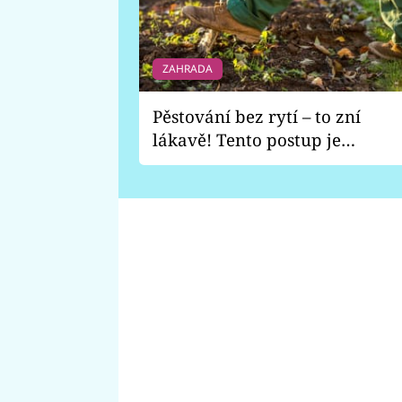
ZAHRADA
Pěstování bez rytí – to zní
lákavě! Tento postup je
vhodný jen pro některé
zahrady