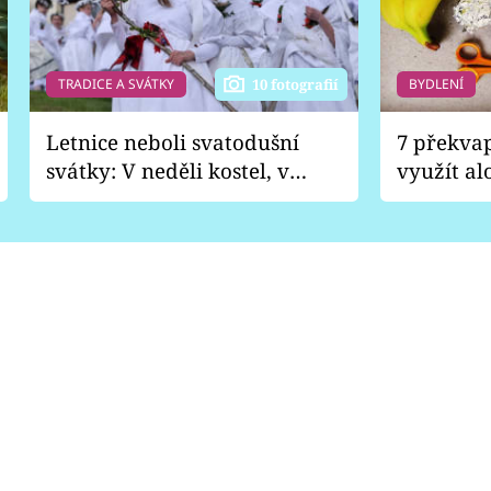
TRADICE A SVÁTKY
BYDLENÍ
10 fotografií
Letnice neboli svatodušní
7 překva
svátky: V neděli kostel, v
využít al
pondělí zábava
Nabrousí
nádobí