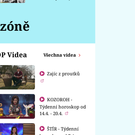
chátrá
 zóně
P Videa
Všechna videa
Zajíc z proutků
KOZOROH -
Týdenní horoskop od
14.4. - 20.4.
ŠTÍR - Týdenní