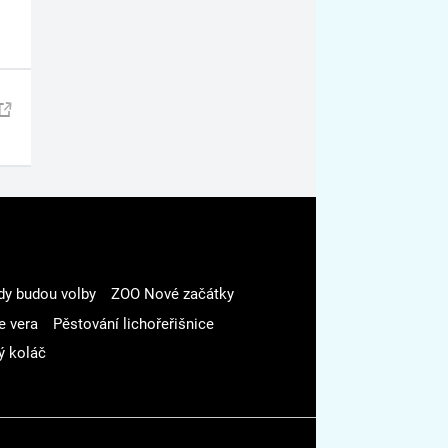
dy budou volby
ZOO Nové začátky
e vera
Pěstování lichořeřišnice
ý koláč