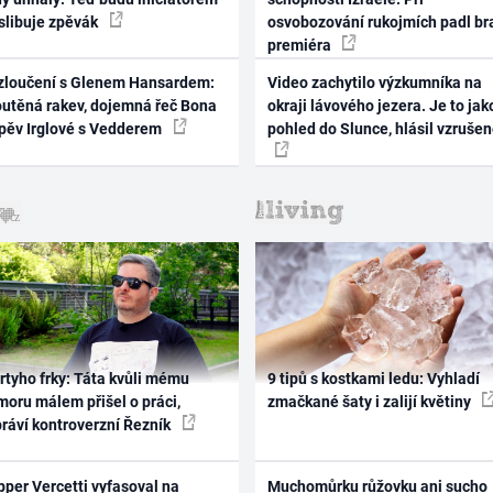
 slibuje zpěvák
osvobozování rukojmích padl br
premiéra
zloučení s Glenem Hansardem:
Video zachytilo výzkumníka na
outěná rakev, dojemná řeč Bona
okraji lávového jezera. Je to jak
zpěv Irglové s Vedderem
pohled do Slunce, hlásil vzruše
rtyho frky: Táta kvůli mému
9 tipů s kostkami ledu: Vyhladí
oru málem přišel o práci,
zmačkané šaty i zalijí květiny
práví kontroverzní Řezník
per Vercetti vyfasoval na
Muchomůrku růžovku ani sucho