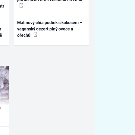
atr
Malinový chia pudink s kokosem –
o
veganský dezert plný ovoce a
ně
ořechů