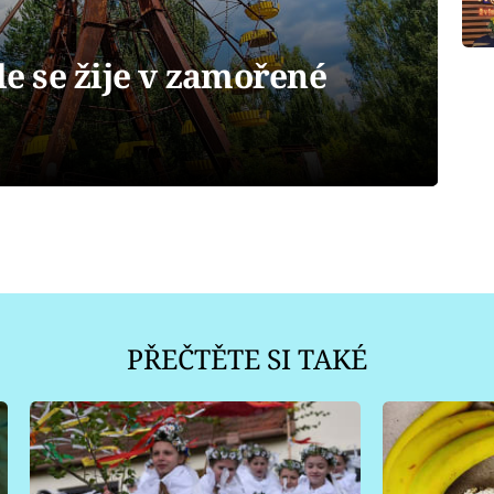
 se žije v zamořené
PŘEČTĚTE SI TAKÉ