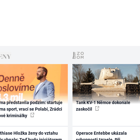
ma představila podzim: startuje
Tank KV-1 Němce dokonale
ma sport, vrací se Polabí, Zrádci
zaskočil
ové kriminálky
thiase Hložka ženy do vztahu
Operace Entebbe ukázala
dy uhnaly: Teď budu iniciátorem
schopnosti Izraele. Při