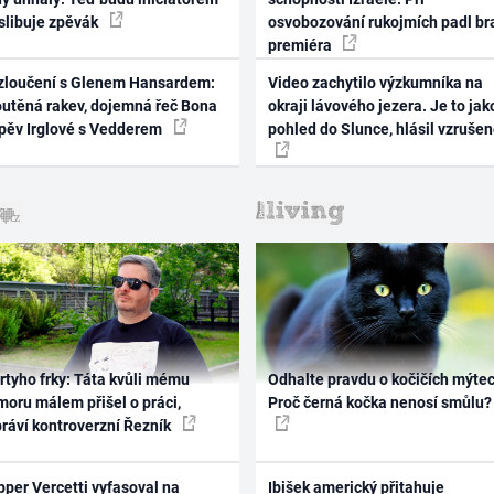
 slibuje zpěvák
osvobozování rukojmích padl br
premiéra
zloučení s Glenem Hansardem:
Video zachytilo výzkumníka na
outěná rakev, dojemná řeč Bona
okraji lávového jezera. Je to jak
zpěv Irglové s Vedderem
pohled do Slunce, hlásil vzruše
rtyho frky: Táta kvůli mému
Odhalte pravdu o kočičích mýtec
oru málem přišel o práci,
Proč černá kočka nenosí smůlu?
práví kontroverzní Řezník
per Vercetti vyfasoval na
Ibišek americký přitahuje