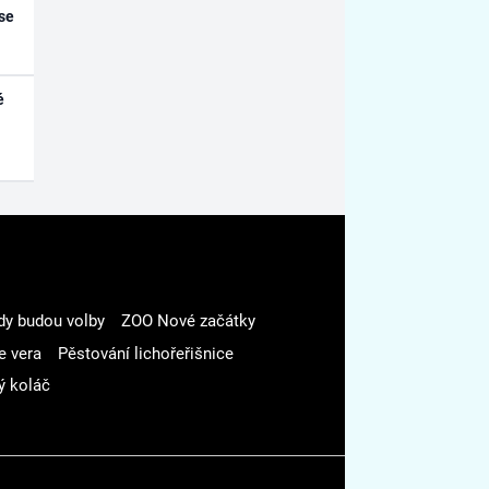
se
é
dy budou volby
ZOO Nové začátky
e vera
Pěstování lichořeřišnice
ý koláč