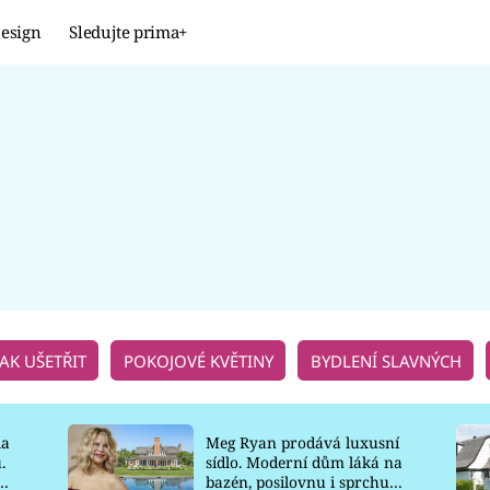
esign
Sledujte prima+
Design
TRENDY
JAK NA TO
PROMĚNY
NAŠE TIPY
JAK UŠETŘIT
POKOJOVÉ KVĚTINY
BYDLENÍ SLAVNÝCH
la
Meg Ryan prodává luxusní
.
sídlo. Moderní dům láká na
o
bazén, posilovnu i sprchu