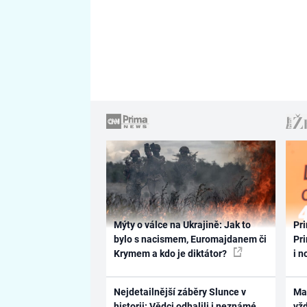
Mýty o válce na Ukrajině: Jak to
Pri
bylo s nacismem, Euromajdanem či
Pri
Krymem a kdo je diktátor?
i n
Nejdetailnější záběry Slunce v
Ma
historii: Vědci odhalili i neznámé
vž