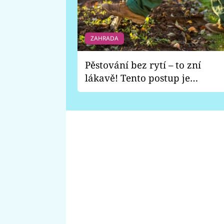
ZAHRADA
Pěstování bez rytí – to zní
lákavě! Tento postup je
vhodný jen pro některé
zahrady