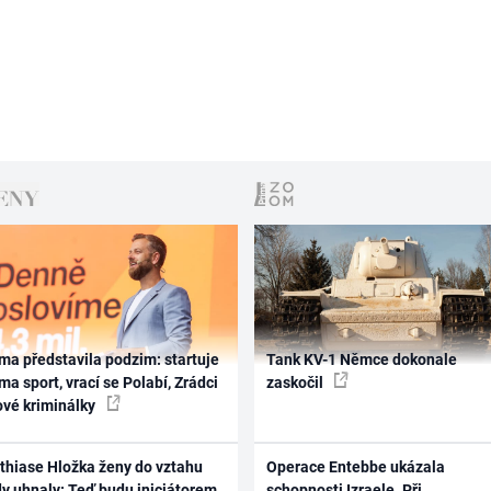
ma představila podzim: startuje
Tank KV-1 Němce dokonale
ma sport, vrací se Polabí, Zrádci
zaskočil
ové kriminálky
thiase Hložka ženy do vztahu
Operace Entebbe ukázala
dy uhnaly: Teď budu iniciátorem
schopnosti Izraele. Při