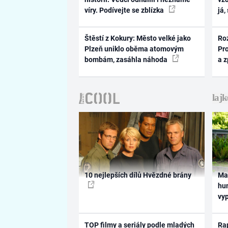
víry. Podívejte se zblízka
já,
Štěstí z Kokury: Město velké jako
Ro
Plzeň uniklo oběma atomovým
Pr
bombám, zasáhla náhoda
a 
10 nejlepších dílů Hvězdné brány
Ma
hum
vy
TOP filmy a seriály podle mladých
Rap