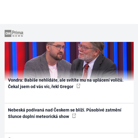
Vondra: Babiše nehlídáte, ale svítíte mu na uplácení voličů.
Čekal jsem od vás víc, řekl Gregor
Nebeská podívaná nad Českem se blíží. Působivé zatmění
Slunce doplní meteorická show