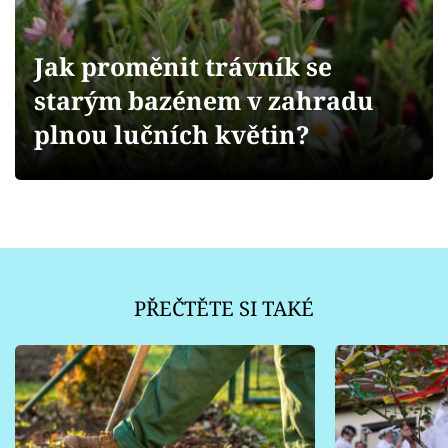
Sledujte prima+
Jak proměnit trávník se
Přihlášení
starým bazénem v zahradu
plnou lučních květin?
Sledujte nás
PŘEČTĚTE SI TAKÉ