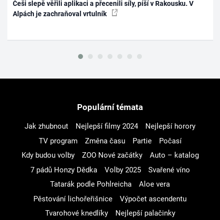
Češi slepě věřili aplikaci a přecenili síly, píší v Rakousku. V
Alpách je zachraňoval vrtulník
Populární témata
Jak zhubnout
Nejlepší filmy 2024
Nejlepší horory
TV program
Změna času
Partie
Počasí
Kdy budou volby
ZOO Nové začátky
Auto – katalog
7 pádů Honzy Dědka
Volby 2025
Svařené víno
Tatarák podle Pohlreicha
Aloe vera
Pěstování lichořeřišnice
Výpočet ascendentu
Tvarohové knedlíky
Nejlepší palačinky