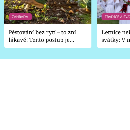
ZAHRADA
TRADICE A SVÁ
Pěstování bez rytí – to zní
Letnice ne
lákavě! Tento postup je
svátky: V n
vhodný jen pro některé
pondělí z
zahrady