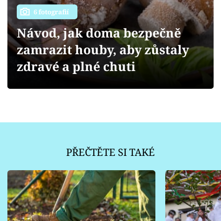
Sledujte prima+
6 fotografií
Návod, jak doma bezpečně
Přihlášení
zamrazit houby, aby zůstaly
zdravé a plné chuti
Sledujte nás
PŘEČTĚTE SI TAKÉ