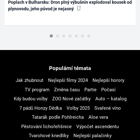
Poplach v Bulharsku: Dron plný výbušnin explodoval kousek od
plynovodu, jeho původ je nejasný
Populární témata
Jak zhubnout
Nejlepší filmy 2024
Nejlepší horory
TV program
Změna času
Partie
Počasí
Kdy budou volby
ZOO Nové začátky
Auto – katalog
7 pádů Honzy Dědka
Volby 2025
Svařené víno
Tatarák podle Pohlreicha
Aloe vera
Pěstování lichořeřišnice
Výpočet ascendentu
Tvarohové knedlíky
Nejlepší palačinky