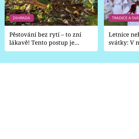
ZAHRADA
TRADICE A SVÁ
Pěstování bez rytí – to zní
Letnice ne
lákavě! Tento postup je
svátky: V n
vhodný jen pro některé
pondělí z
zahrady