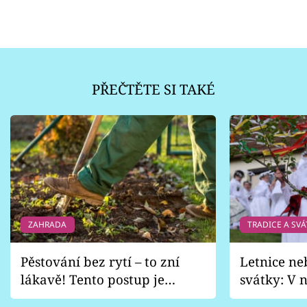
PŘEČTĚTE SI TAKÉ
ZAHRADA
TRADICE A SVÁ
Pěstování bez rytí – to zní
Letnice ne
lákavě! Tento postup je
svátky: V n
vhodný jen pro některé
pondělí z