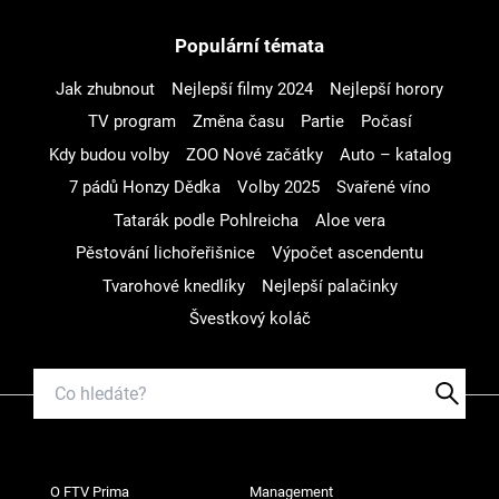
Populární témata
Jak zhubnout
Nejlepší filmy 2024
Nejlepší horory
TV program
Změna času
Partie
Počasí
Kdy budou volby
ZOO Nové začátky
Auto – katalog
7 pádů Honzy Dědka
Volby 2025
Svařené víno
Tatarák podle Pohlreicha
Aloe vera
Pěstování lichořeřišnice
Výpočet ascendentu
Tvarohové knedlíky
Nejlepší palačinky
Švestkový koláč
O FTV Prima
Management