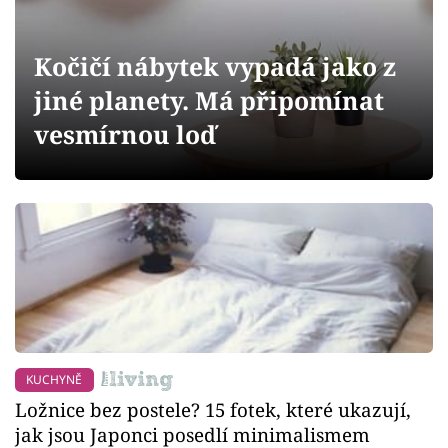
Sledujte prima+
Kočičí nábytek vypadá jako z
Přihlášení
jiné planety. Má připomínat
vesmírnou loď
Sledujte nás
KUCHYNĚ
Ložnice bez postele? 15 fotek, které ukazují,
jak jsou Japonci posedlí minimalismem