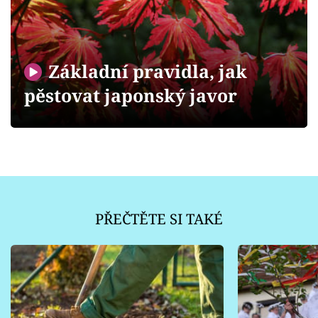
Sledujte prima+
Přihlášení
Základní pravidla, jak
pěstovat japonský javor
Sledujte nás
PŘEČTĚTE SI TAKÉ