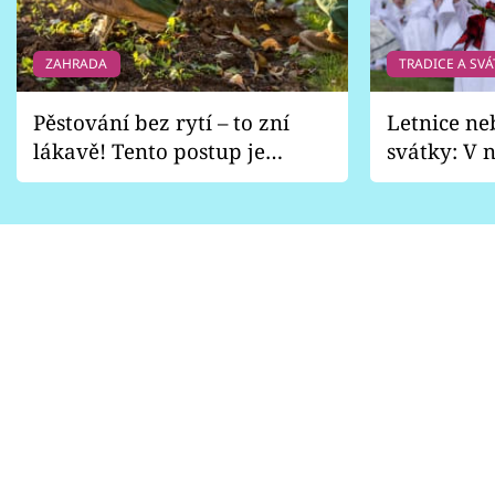
ZAHRADA
TRADICE A SVÁ
Pěstování bez rytí – to zní
Letnice ne
lákavě! Tento postup je
svátky: V n
vhodný jen pro některé
pondělí z
zahrady