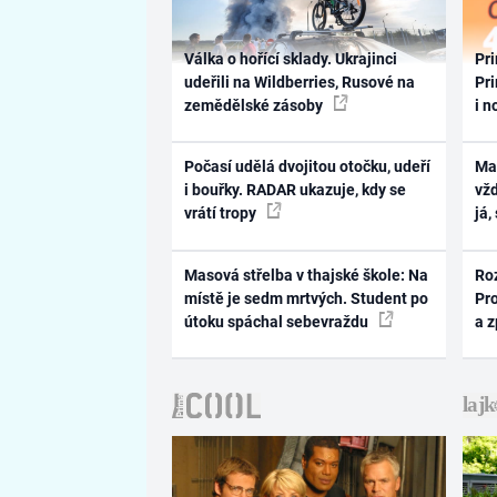
Válka o hořící sklady. Ukrajinci
Pri
udeřili na Wildberries, Rusové na
Pri
zemědělské zásoby
i n
Počasí udělá dvojitou otočku, udeří
Ma
i bouřky. RADAR ukazuje, kdy se
vž
vrátí tropy
já,
Masová střelba v thajské škole: Na
Ro
místě je sedm mrtvých. Student po
Pr
útoku spáchal sebevraždu
a 