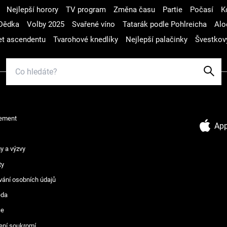
Nejlepší horory
TV program
Změna času
Partie
Počasí
K
Dědka
Volby 2025
Svařené víno
Tatarák podle Pohlreicha
Alo
t ascendentu
Tvarohové knedlíky
Nejlepší palačinky
Švestkov
ement
App
y a výzvy
ty
vání osobních údajů
ěda
ce
ení soukromí