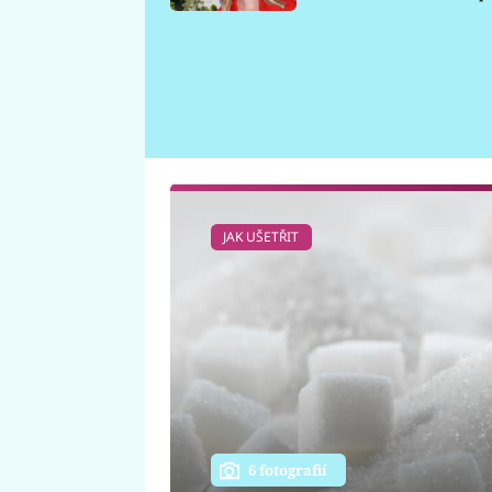
požáru
JAK UŠETŘIT
6 fotografií