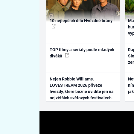
10 nejlepších dílů Hvězdné brány
Ma
hum
vy
TOP filmy a seriály podle mladých
Rap
diváků
Slo
ze
Nejen Robbie Williams.
No
LOVESTREAM 2026 přiveze
ním
hvězdy, které běžně uvidíte jen na
ja
největších světových festivalech