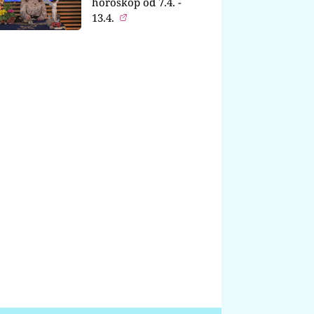
horoskop od 7.4. -
13.4.