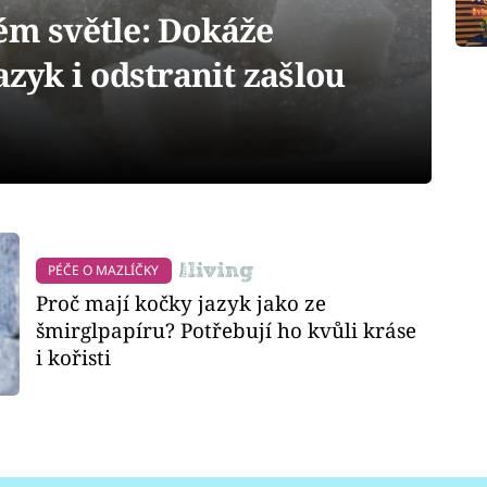
ém světle: Dokáže
azyk i odstranit zašlou
PÉČE O MAZLÍČKY
Proč mají kočky jazyk jako ze
šmirglpapíru? Potřebují ho kvůli kráse
i kořisti