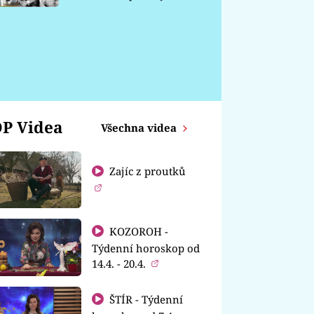
chátrá
P Videa
Všechna videa
Zajíc z proutků
KOZOROH -
Týdenní horoskop od
14.4. - 20.4.
ŠTÍR - Týdenní