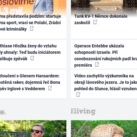
ma představila podzim: startuje
Tank KV-1 Němce dokonale
ma sport, vrací se Polabí, Zrádci
zaskočil
ové kriminálky
thiase Hložka ženy do vztahu
Operace Entebbe ukázala
dy uhnaly: Teď budu iniciátorem
schopnosti Izraele. Při
 slibuje zpěvák
osvobozování rukojmích padl br
premiéra
zloučení s Glenem Hansardem:
Video zachytilo výzkumníka na
outěná rakev, dojemná řeč Bona
okraji lávového jezera. Je to jak
zpěv Irglové s Vedderem
pohled do Slunce, hlásil vzruše