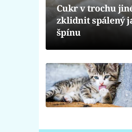
Cukr v trochu jin
zklidnit spálený j
špínu