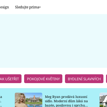
esign
Sledujte prima+
Design
TRENDY
JAK NA TO
PROMĚNY
NAŠE TIPY
JAK UŠETŘIT
POKOJOVÉ KVĚTINY
BYDLENÍ SLAVNÝCH
la
Meg Ryan prodává luxusní
.
sídlo. Moderní dům láká na
o
bazén, posilovnu i sprchu