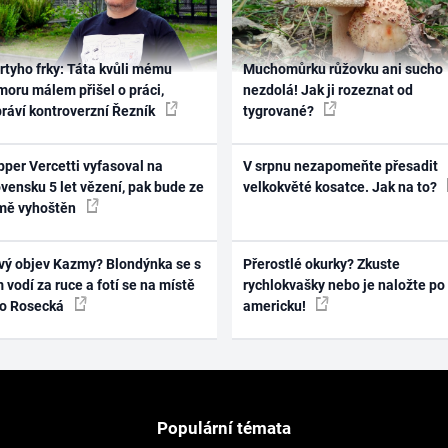
rtyho frky: Táta kvůli mému
Muchomůrku růžovku ani sucho
oru málem přišel o práci,
nezdolá! Jak ji rozeznat od
práví kontroverzní Řezník
tygrované?
per Vercetti vyfasoval na
V srpnu nezapomeňte přesadit
vensku 5 let vězení, pak bude ze
velkokvěté kosatce. Jak na to?
mě vyhoštěn
vý objev Kazmy? Blondýnka se s
Přerostlé okurky? Zkuste
 vodí za ruce a fotí se na místě
rychlokvašky nebo je naložte po
ko Rosecká
americku!
Populární témata