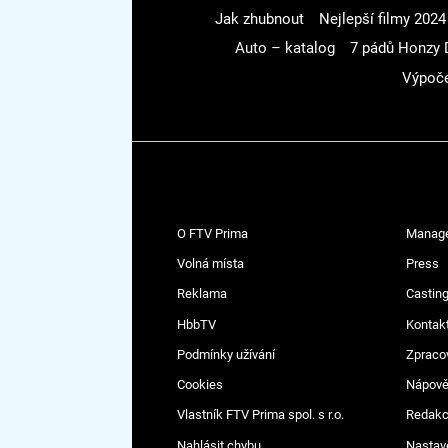
Jak zhubnout
Nejlepší filmy 2024
Auto – katalog
7 pádů Honzy 
Výpoče
O FTV Prima
Manag
Volná místa
Press
Reklama
Casting
HbbTV
Kontak
Podmínky užívání
Zpraco
Cookies
Nápov
Vlastník FTV Prima spol. s r.o.
Redak
Nahlásit chybu
Nastav