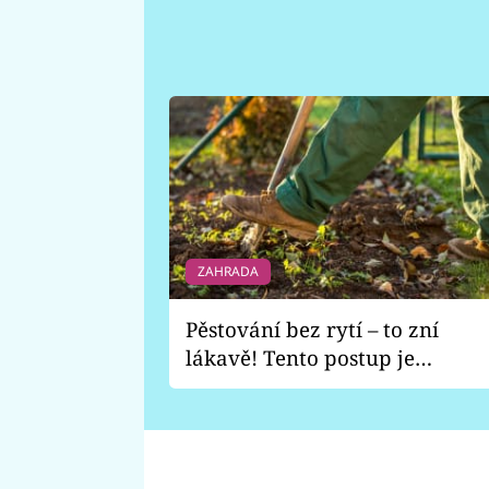
ZAHRADA
Pěstování bez rytí – to zní
lákavě! Tento postup je
vhodný jen pro některé
zahrady