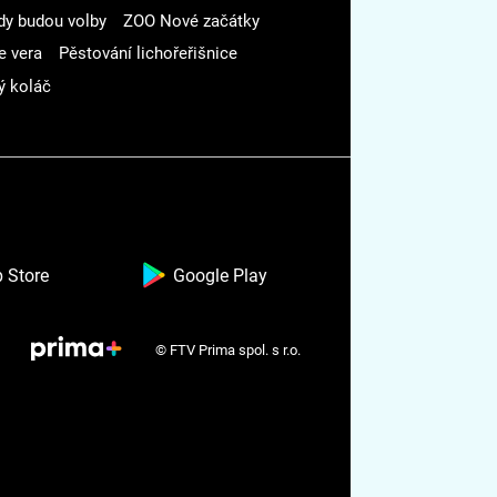
dy budou volby
ZOO Nové začátky
e vera
Pěstování lichořeřišnice
ý koláč
 Store
Google Play
© FTV Prima spol. s r.o.