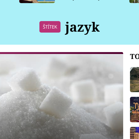
pro psy
jazyk
ŠTÍTEK
TO