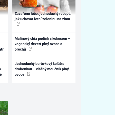
Zavařené lečo: jednoduchý recept,
jak uchovat letní zeleninu na zimu
Malinový chia pudink s kokosem –
veganský dezert plný ovoce a
atr
ořechů
Jednoduchý borůvkový koláč s
o
drobenkou – vláčný moučník plný
ně
ovoce