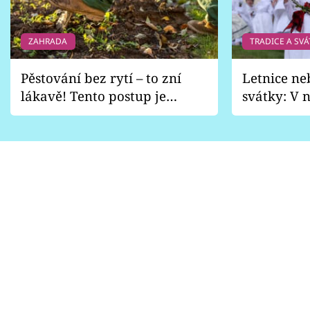
Sledujte prima+
ZAHRADA
TRADICE A SVÁ
Přihlášení
Pěstování bez rytí – to zní
Letnice ne
lákavě! Tento postup je
svátky: V n
Sledujte nás
vhodný jen pro některé
pondělí z
zahrady