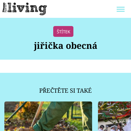
Trendy:
JAK UŠETŘIT
POKOJOVÉ KVĚTINY
ŠTÍTEK
BYDLENÍ SLAVNÝCH
ZAHRADA
jiřička obecná
Témata
Bydlení
PŘEČTĚTE SI TAKÉ
Zahrada
Design