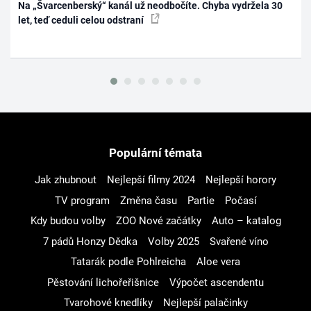
Na „Švarcenberský“ kanál už neodbočíte. Chyba vydržela 30
let, teď ceduli celou odstraní
Populární témata
Jak zhubnout
Nejlepší filmy 2024
Nejlepší horory
TV program
Změna času
Partie
Počasí
Kdy budou volby
ZOO Nové začátky
Auto – katalog
7 pádů Honzy Dědka
Volby 2025
Svařené víno
Tatarák podle Pohlreicha
Aloe vera
Pěstování lichořeřišnice
Výpočet ascendentu
Tvarohové knedlíky
Nejlepší palačinky