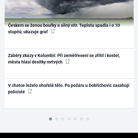
Českem se ženou bouřky a silný vítr. Teplota spadla i o 10
stupňů, ukazuje graf
Záběry zkázy v Kolumbii: Při zemětřesení se zřítil i kostel,
města hlásí desítky mrtvých
V chatce leželo ohořelé tělo. Po požáru u Dobřichovic zasahují
policisté