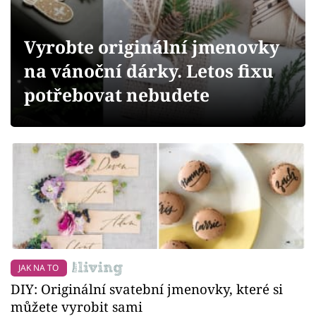
Sledujte prima+
Vyrobte originální jmenovky
Přihlášení
na vánoční dárky. Letos fixu
potřebovat nebudete
Sledujte nás
JAK NA TO
DIY: Originální svatební jmenovky, které si
můžete vyrobit sami