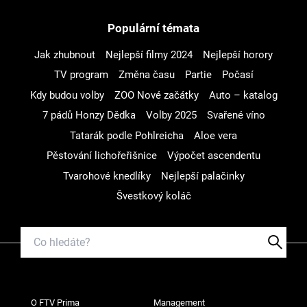
Populární témata
Jak zhubnout
Nejlepší filmy 2024
Nejlepší horory
TV program
Změna času
Partie
Počasí
Kdy budou volby
ZOO Nové začátky
Auto – katalog
7 pádů Honzy Dědka
Volby 2025
Svařené víno
Tatarák podle Pohlreicha
Aloe vera
Pěstování lichořeřišnice
Výpočet ascendentu
Tvarohové knedlíky
Nejlepší palačinky
Švestkový koláč
O FTV Prima
Management