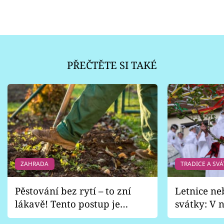
PŘEČTĚTE SI TAKÉ
ZAHRADA
TRADICE A SVÁ
Pěstování bez rytí – to zní
Letnice ne
lákavě! Tento postup je
svátky: V n
vhodný jen pro některé
pondělí z