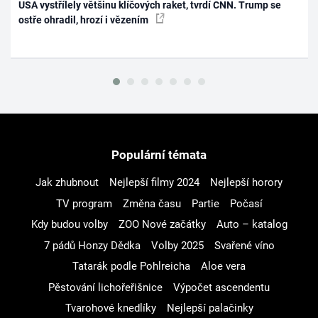
USA vystřílely většinu klíčových raket, tvrdí CNN. Trump se
ostře ohradil, hrozí i vězením
Populární témata
Jak zhubnout
Nejlepší filmy 2024
Nejlepší horory
TV program
Změna času
Partie
Počasí
Kdy budou volby
ZOO Nové začátky
Auto – katalog
7 pádů Honzy Dědka
Volby 2025
Svařené víno
Tatarák podle Pohlreicha
Aloe vera
Pěstování lichořeřišnice
Výpočet ascendentu
Tvarohové knedlíky
Nejlepší palačinky