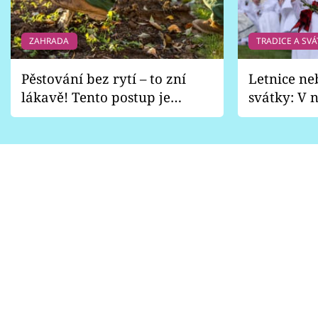
ZAHRADA
TRADICE A SVÁ
Pěstování bez rytí – to zní
Letnice ne
lákavě! Tento postup je
svátky: V n
vhodný jen pro některé
pondělí z
zahrady