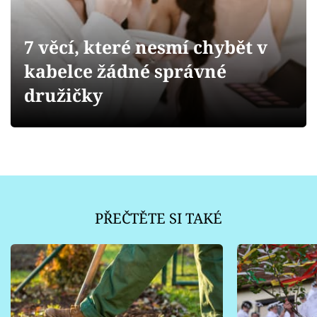
Sledujte prima+
7 věcí, které nesmí chybět v
Přihlášení
kabelce žádné správné
družičky
Sledujte nás
PŘEČTĚTE SI TAKÉ