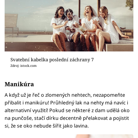
Svatební kabelka poslední záchrany 7
Zdroj: istock.com
Manikúra
A když už je řeč o zlomených nehtech, nezapomeňte
přibalit i manikúru! Průhledný lak na nehty má navíc i
alternativní využití! Pokud se některé z dam udělá oko
na punčoše, stačí dírku decentně přelakovat a pojistit
si, že se oko nebude šířit jako lavina.