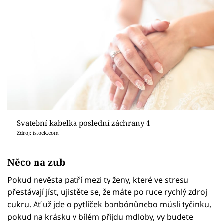
Svatební kabelka poslední záchrany 4
Zdroj: istock.com
Něco na zub
Pokud nevěsta patří mezi ty ženy, které ve stresu
přestávají jíst, ujistěte se, že máte po ruce rychlý zdroj
cukru. Ať už jde o pytlíček bonbónůnebo müsli tyčinku,
pokud na krásku v bílém přijdu mdloby, vy budete