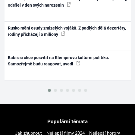
odešel v den svých narozenin
Rusko mění osudy zmizelých vojáků. Z padlých dělá dezertéry,
rodiny přicházejí o miliony
Babiš si chce posvítit na Klempířovu kulturní politiku.
Samozřejmě budu reagovat, uvedl
Populární témata
Jak zhubnout
Nejlepší filmy 2024
Nejlepší horory