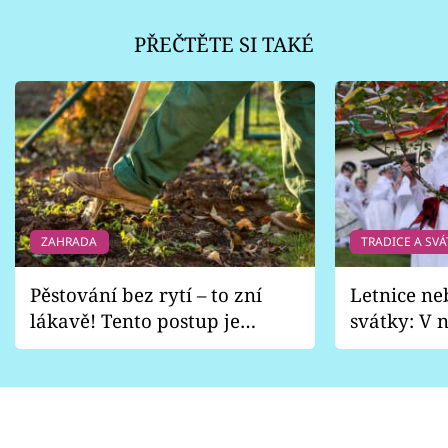
PŘEČTĚTE SI TAKÉ
ZAHRADA
TRADICE A SVÁ
Pěstování bez rytí – to zní
Letnice ne
lákavě! Tento postup je
svátky: V n
vhodný jen pro některé
pondělí z
zahrady