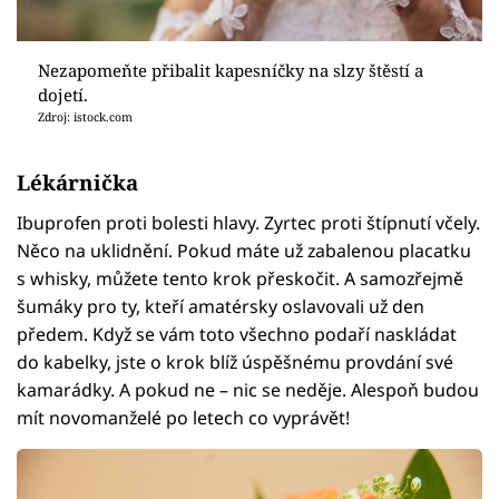
Nezapomeňte přibalit kapesníčky na slzy štěstí a
dojetí.
Zdroj: istock.com
Lékárnička
Ibuprofen proti bolesti hlavy. Zyrtec proti štípnutí včely.
Něco na uklidnění. Pokud máte už zabalenou placatku
s whisky, můžete tento krok přeskočit. A samozřejmě
šumáky pro ty, kteří amatérsky oslavovali už den
předem. Když se vám toto všechno podaří naskládat
do kabelky, jste o krok blíž úspěšnému provdání své
kamarádky. A pokud ne – nic se neděje. Alespoň budou
mít novomanželé po letech co vyprávět!