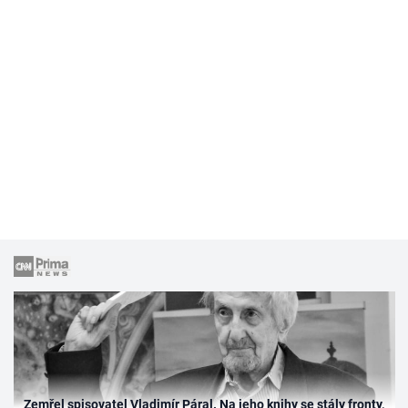
Zemřel spisovatel Vladimír Páral. Na jeho knihy se stály fronty,