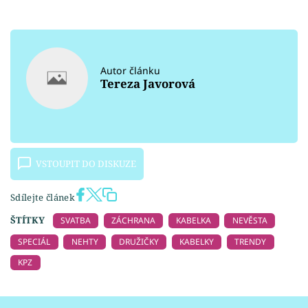
Autor článku
Tereza Javorová
VSTOUPIT DO DISKUZE
Sdílejte článek
ŠTÍTKY
SVATBA
ZÁCHRANA
KABELKA
NEVĚSTA
SPECIÁL
NEHTY
DRUŽIČKY
KABELKY
TRENDY
KPZ