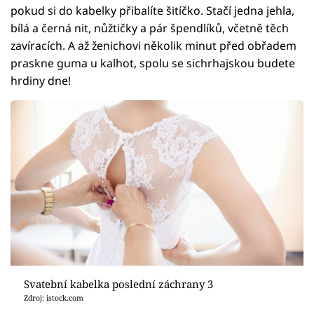
pokud si do kabelky přibalíte šitíčko. Stačí jedna jehla,
bílá a černá nit, nůžtičky a pár špendlíků, včetně těch
zavíracích. A až ženichovi několik minut před obřadem
praskne guma u kalhot, spolu se sichrhajskou budete
hrdiny dne!
Svatební kabelka poslední záchrany 3
Zdroj: istock.com