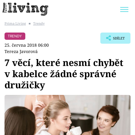
Prima Living
■
Trendy
Trendy:
JAK UŠETŘIT
POKOJOVÉ KVĚTINY
TRENDY
SDÍLET
BYDLENÍ SLAVNÝCH
ZAHRADA
25. června 2018 06:00
Tereza Javorová
7 věcí, které nesmí chybět
v kabelce žádné správné
Témata
družičky
Bydlení
Zahrada
Design