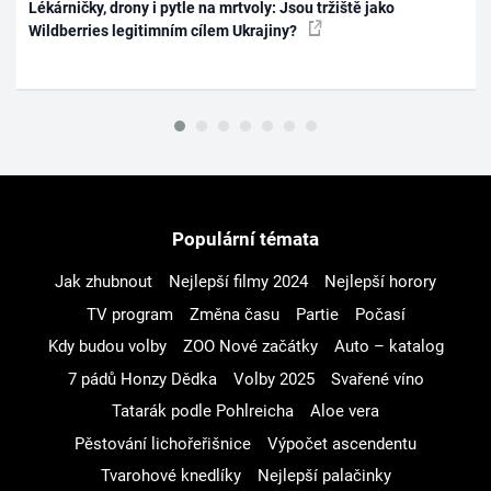
Lékárničky, drony i pytle na mrtvoly: Jsou tržiště jako
Wildberries legitimním cílem Ukrajiny?
Populární témata
Jak zhubnout
Nejlepší filmy 2024
Nejlepší horory
TV program
Změna času
Partie
Počasí
Kdy budou volby
ZOO Nové začátky
Auto – katalog
7 pádů Honzy Dědka
Volby 2025
Svařené víno
Tatarák podle Pohlreicha
Aloe vera
Pěstování lichořeřišnice
Výpočet ascendentu
Tvarohové knedlíky
Nejlepší palačinky