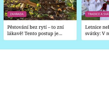
ZAHRADA
TRADICE A SVÁ
Pěstování bez rytí – to zní
Letnice ne
lákavě! Tento postup je
svátky: V n
vhodný jen pro některé
pondělí z
zahrady