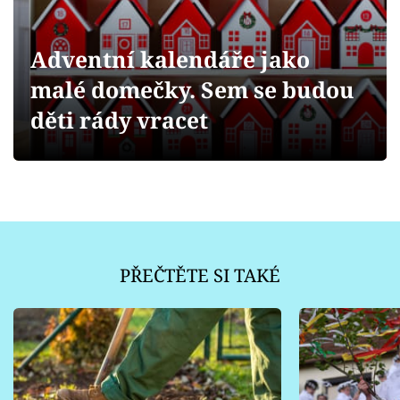
Sledujte prima+
Adventní kalendáře jako
Přihlášení
malé domečky. Sem se budou
děti rády vracet
Sledujte nás
PŘEČTĚTE SI TAKÉ