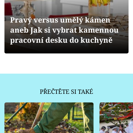
Sledujte prima+
Pravý versus umělý kámen
Přihlášení
aneb Jak si vybrat kamennou
pracovní desku do kuchyně
Sledujte nás
PŘEČTĚTE SI TAKÉ