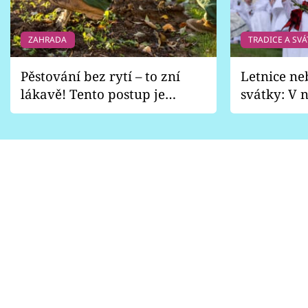
ZAHRADA
TRADICE A SVÁ
Pěstování bez rytí – to zní
Letnice ne
lákavě! Tento postup je
svátky: V n
vhodný jen pro některé
pondělí z
zahrady