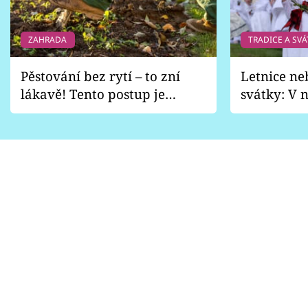
ZAHRADA
TRADICE A SVÁ
Pěstování bez rytí – to zní
Letnice ne
lákavě! Tento postup je
svátky: V n
vhodný jen pro některé
pondělí z
zahrady