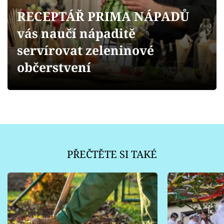
Sledujte prima+
RECEPTÁŘ PRIMA NÁPADŮ
vás naučí nápaditě
Přihlášení
servírovat zeleninové
občerstvení
Sledujte nás
PŘEČTĚTE SI TAKÉ