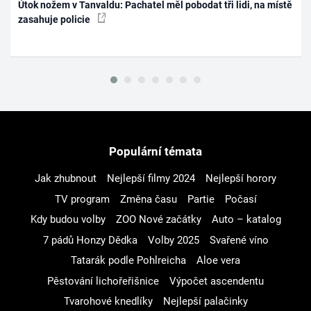
Útok nožem v Tanvaldu: Pachatel měl pobodat tři lidi, na místě
zasahuje policie
Populární témata
Jak zhubnout
Nejlepší filmy 2024
Nejlepší horory
TV program
Změna času
Partie
Počasí
Kdy budou volby
ZOO Nové začátky
Auto – katalog
7 pádů Honzy Dědka
Volby 2025
Svařené víno
Tatarák podle Pohlreicha
Aloe vera
Pěstování lichořeřišnice
Výpočet ascendentu
Tvarohové knedlíky
Nejlepší palačinky