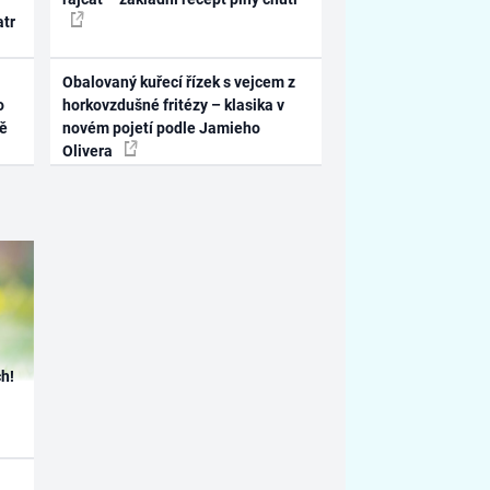
atr
Obalovaný kuřecí řízek s vejcem z
o
horkovzdušné fritézy – klasika v
ně
novém pojetí podle Jamieho
Olivera
h!