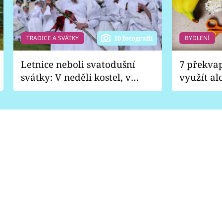
TRADICE A SVÁTKY
BYDLENÍ
10 fotografií
Letnice neboli svatodušní
7 překva
svátky: V neděli kostel, v
využít al
pondělí zábava
Nabrousí
nádobí