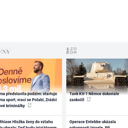
ma představila podzim: startuje
Tank KV-1 Němce dokonale
ma sport, vrací se Polabí, Zrádci
zaskočil
ové kriminálky
thiase Hložka ženy do vztahu
Operace Entebbe ukázala
dy uhnaly: Teď budu iniciátorem
schopnosti Izraele. Při