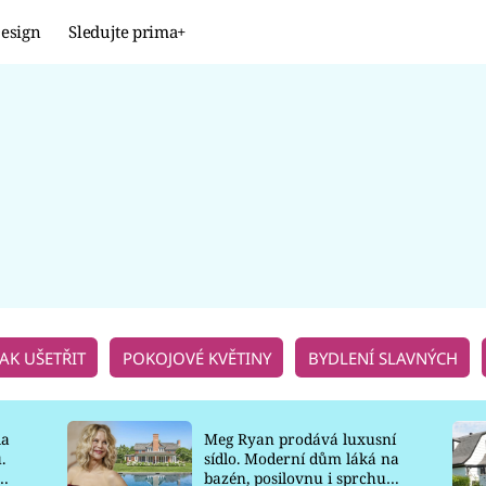
esign
Sledujte prima+
Design
TRENDY
JAK NA TO
PROMĚNY
NAŠE TIPY
JAK UŠETŘIT
POKOJOVÉ KVĚTINY
BYDLENÍ SLAVNÝCH
la
Meg Ryan prodává luxusní
.
sídlo. Moderní dům láká na
o
bazén, posilovnu i sprchu