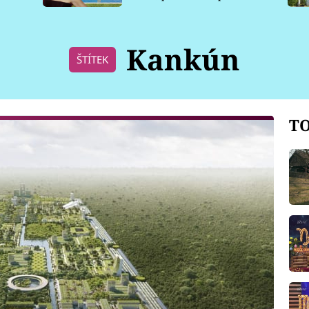
pro psy
Kankún
ŠTÍTEK
TO