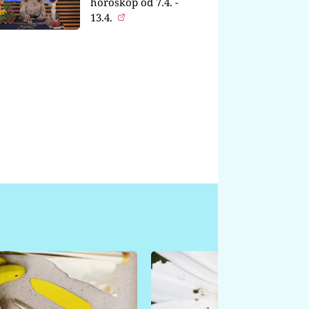
horoskop od 7.4. -
13.4.