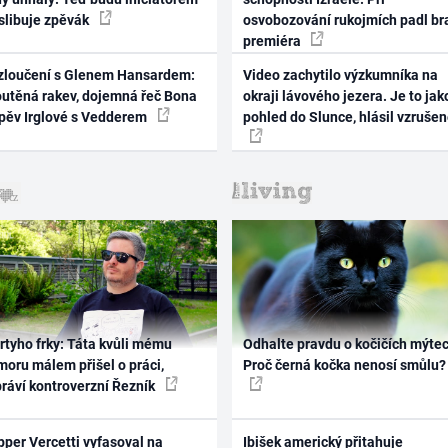
 slibuje zpěvák
osvobozování rukojmích padl br
premiéra
zloučení s Glenem Hansardem:
Video zachytilo výzkumníka na
outěná rakev, dojemná řeč Bona
okraji lávového jezera. Je to jak
zpěv Irglové s Vedderem
pohled do Slunce, hlásil vzruše
rtyho frky: Táta kvůli mému
Odhalte pravdu o kočičích mýtec
oru málem přišel o práci,
Proč černá kočka nenosí smůlu?
práví kontroverzní Řezník
per Vercetti vyfasoval na
Ibišek americký přitahuje