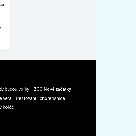
se
é
dy budou volby
ZOO Nové začátky
e vera
Pěstování lichořeřišnice
ý koláč