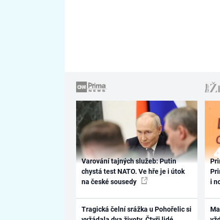
Varování tajných služeb: Putin
Pri
chystá test NATO. Ve hře je i útok
Pri
na české sousedy
i n
Tragická čelní srážka u Pohořelic si
Ma
vyžádala dva životy. Čtyři lidé
vž