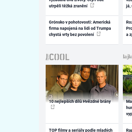
utrpěli těžká zranění
já,
Grónsko v pohotovosti: Americká
Ro
firma napojená na lidi od Trumpa
Pr
chystá vrty bez povolení
a 
10 nejlepších dílů Hvězdné brány
Ma
hum
vy
TOP filmy a seriály podle mladých
Rap