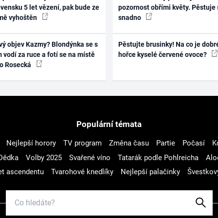
vensku 5 let vězení, pak bude ze
pozornost obřími květy. Pěstuje 
mě vyhoštěn
snadno
vý objev Kazmy? Blondýnka se s
Pěstujte brusinky! Na co je dobr
 vodí za ruce a fotí se na místě
hořce kyselé červené ovoce?
ko Rosecká
Populární témata
Nejlepší horory
TV program
Změna času
Partie
Počasí
K
Dědka
Volby 2025
Svařené víno
Tatarák podle Pohlreicha
Alo
t ascendentu
Tvarohové knedlíky
Nejlepší palačinky
Švestkov