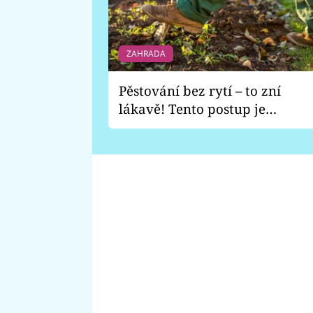
ZAHRADA
Pěstování bez rytí – to zní
lákavě! Tento postup je
vhodný jen pro některé
zahrady