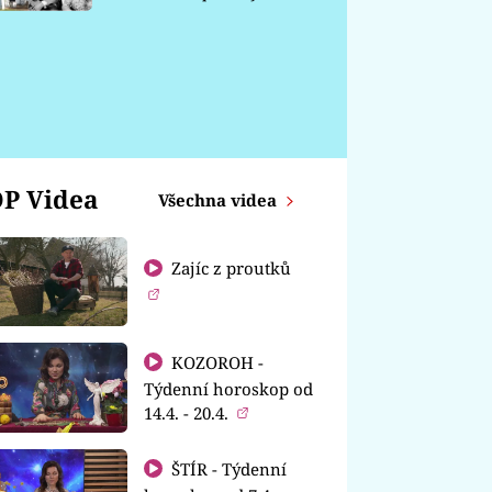
chátrá
P Videa
Všechna videa
Zajíc z proutků
KOZOROH -
Týdenní horoskop od
14.4. - 20.4.
ŠTÍR - Týdenní