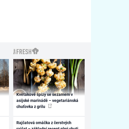
Květákové špízy se sezamem v
asijské marinádě – vegetariánská
chuťovka z grilu
Rajčatová omáčka z čerstvých
rajčat – základní recept plný chuti