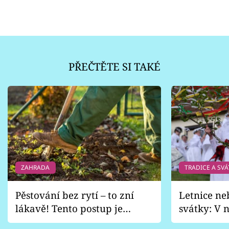
PŘEČTĚTE SI TAKÉ
ZAHRADA
TRADICE A SVÁ
Pěstování bez rytí – to zní
Letnice ne
lákavě! Tento postup je
svátky: V n
vhodný jen pro některé
pondělí z