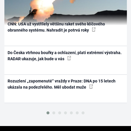
CNN: USA už vystřílely většinu raket svého klíčového
obranného systému. Nahradit je potrvá roky
Do Česka vtrhnou bouřky a ochlazení, platí extrémní výstraha.
RADAR ukazuje, jak bude u vás
Rozuzlení „zapomenuté“ vraždy v Praze: DNA po 15 letech
ukázala na podezřelého. Měl ubodat muže