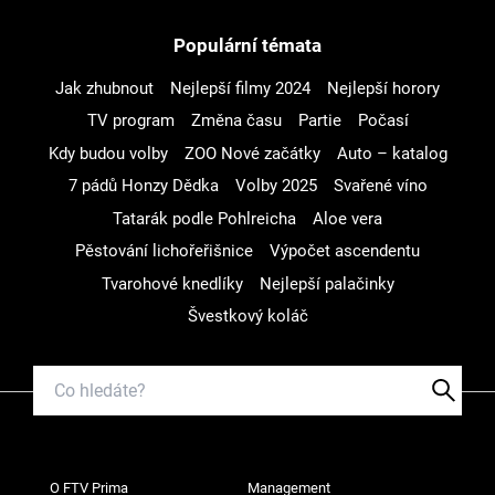
Populární témata
Jak zhubnout
Nejlepší filmy 2024
Nejlepší horory
TV program
Změna času
Partie
Počasí
Kdy budou volby
ZOO Nové začátky
Auto – katalog
7 pádů Honzy Dědka
Volby 2025
Svařené víno
Tatarák podle Pohlreicha
Aloe vera
Pěstování lichořeřišnice
Výpočet ascendentu
Tvarohové knedlíky
Nejlepší palačinky
Švestkový koláč
O FTV Prima
Management