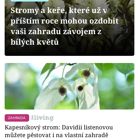
Sledujte prima+
Stromy a keře, které už v
příštím roce mohou ozdobit
Přihlášení
vaši zahradu závojem z
bílých květů
Sledujte nás
ZAHRADA
Kapesníkový strom: Davidii listenovou
můžete pěstovat i na vlastní zahradě