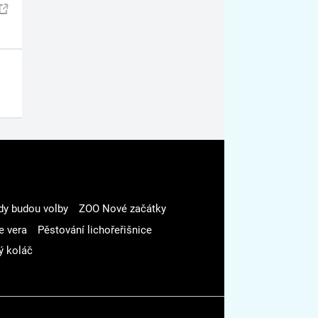
dy budou volby
ZOO Nové začátky
e vera
Pěstování lichořeřišnice
ý koláč