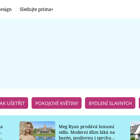
esign
Sledujte prima+
Design
TRENDY
JAK NA TO
PROMĚNY
NAŠE TIPY
JAK UŠETŘIT
POKOJOVÉ KVĚTINY
BYDLENÍ SLAVNÝCH
la
Meg Ryan prodává luxusní
.
sídlo. Moderní dům láká na
o
bazén, posilovnu i sprchu