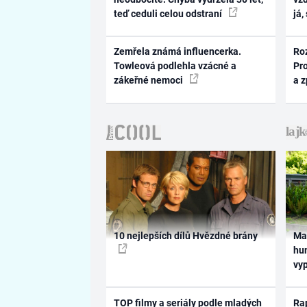
teď ceduli celou odstraní
já,
Zemřela známá influencerka.
Ro
Towleová podlehla vzácné a
Pr
zákeřné nemoci
a 
10 nejlepších dílů Hvězdné brány
Ma
hum
vy
TOP filmy a seriály podle mladých
Rap