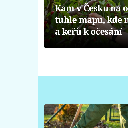
Kam v Česku na 
tuhle mapu, kde n
a keřů k očesání