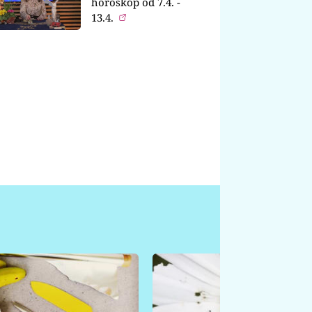
horoskop od 7.4. -
13.4.