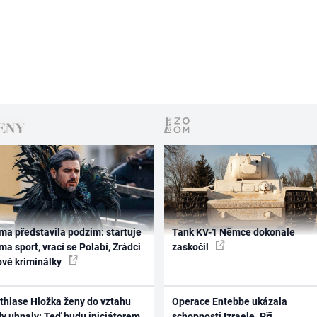
ma představila podzim: startuje
Tank KV-1 Němce dokonale
ma sport, vrací se Polabí, Zrádci
zaskočil
ové kriminálky
thiase Hložka ženy do vztahu
Operace Entebbe ukázala
dy uhnaly: Teď budu iniciátorem
schopnosti Izraele. Při