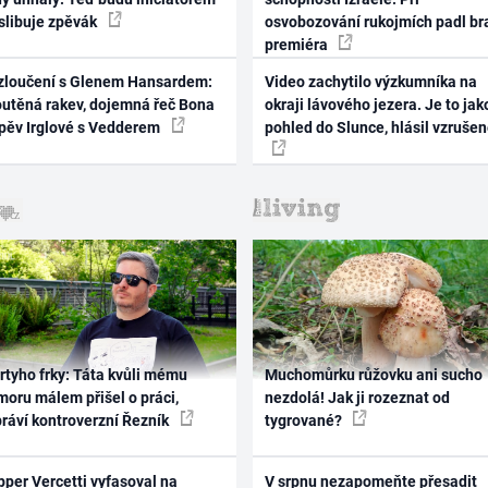
 slibuje zpěvák
osvobozování rukojmích padl br
premiéra
zloučení s Glenem Hansardem:
Video zachytilo výzkumníka na
outěná rakev, dojemná řeč Bona
okraji lávového jezera. Je to jak
zpěv Irglové s Vedderem
pohled do Slunce, hlásil vzruše
rtyho frky: Táta kvůli mému
Muchomůrku růžovku ani sucho
oru málem přišel o práci,
nezdolá! Jak ji rozeznat od
práví kontroverzní Řezník
tygrované?
per Vercetti vyfasoval na
V srpnu nezapomeňte přesadit