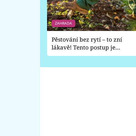
ZAHRADA
Pěstování bez rytí – to zní
lákavě! Tento postup je
vhodný jen pro některé
zahrady