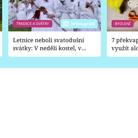
TRADICE A SVÁTKY
BYDLENÍ
10 fotografií
Letnice neboli svatodušní
7 překva
svátky: V neděli kostel, v
využít al
pondělí zábava
Nabrousí
nádobí