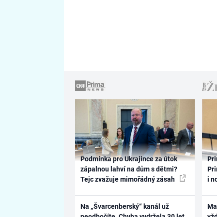
Podmínka pro Ukrajince za útok
Pri
zápalnou lahví na dům s dětmi?
Pri
Tejc zvažuje mimořádný zásah
i n
Na „Švarcenberský“ kanál už
Ma
neodbočíte. Chyba vydržela 30 let,
vž