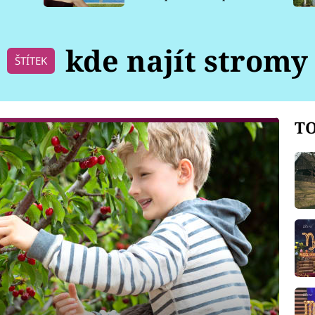
pro psy
kde najít stromy
ŠTÍTEK
TO