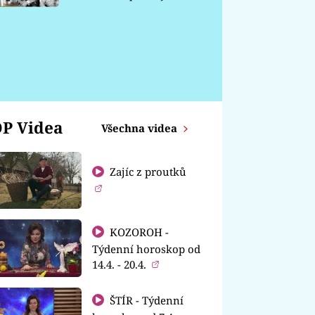
chátrá
P Videa
Všechna videa
Zajíc z proutků
KOZOROH -
Týdenní horoskop od
14.4. - 20.4.
ŠTÍR - Týdenní