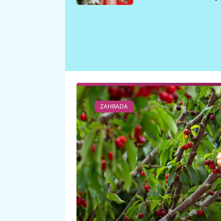
požáru
ZAHRADA