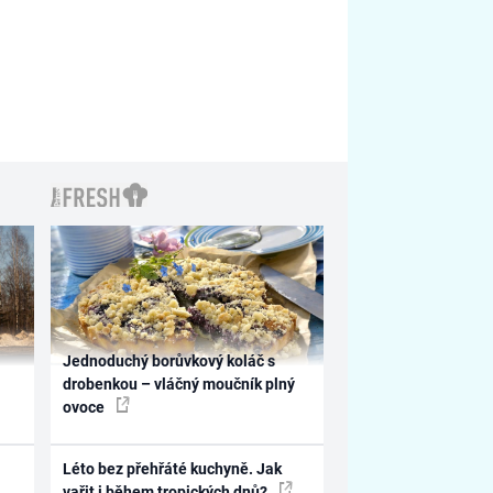
Jednoduchý borůvkový koláč s
drobenkou – vláčný moučník plný
ovoce
Léto bez přehřáté kuchyně. Jak
vařit i během tropických dnů?