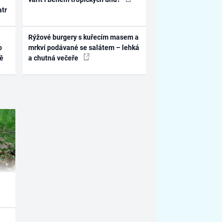
atr
Rýžové burgery s kuřecím masem a
o
mrkví podávané se salátem – lehká
ně
a chutná večeře