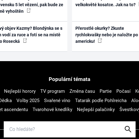
vensku 5 let vězení, pak bude ze
velkokvěté kosatce. Jak na to?
mě vyhoštěn
vý objev Kazmy? Blondýnka se s
Přerostlé okurky? Zkuste
 vodí za ruce a fotí se na místě
rychlokvašky nebo je naložte po
ko Rosecká
americku!
Populární témata
Nejlepší horory
TV program
Změna času
Partie
Počasí
K
Dědka
Volby 2025
Svařené víno
Tatarák podle Pohlreicha
Alo
t ascendentu
Tvarohové knedlíky
Nejlepší palačinky
Švestkov