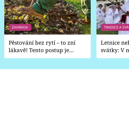
ZAHRADA
TRADICE A SVÁ
Pěstování bez rytí – to zní
Letnice ne
lákavě! Tento postup je
svátky: V n
vhodný jen pro některé
pondělí z
zahrady