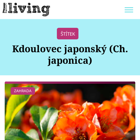
Trendy:
JAK UŠETŘIT
POKOJOVÉ KVĚTINY
ŠTÍTEK
BYDLENÍ SLAVNÝCH
ZAHRADA
Kdoulovec japonský (Ch.
japonica)
Témata
ZAHRADA
Bydlení
Zahrada
Design