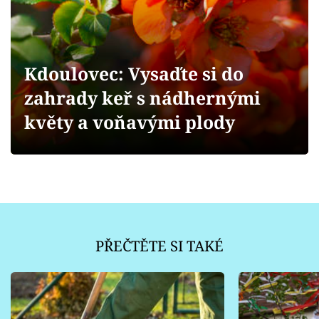
Sledujte prima+
Přihlášení
Kdoulovec: Vysaďte si do
zahrady keř s nádhernými
Sledujte nás
květy a voňavými plody
PŘEČTĚTE SI TAKÉ