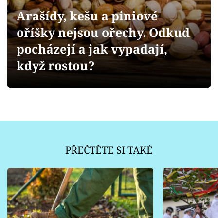
Sledujte prima+
Arašídy, kešu a piniové
oříšky nejsou ořechy. Odkud
Přihlášení
pocházejí a jak vypadají,
když rostou?
Sledujte nás
PŘEČTĚTE SI TAKÉ