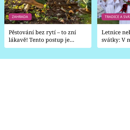
ZAHRADA
TRADICE A SVÁ
Pěstování bez rytí – to zní
Letnice ne
lákavě! Tento postup je
svátky: V n
vhodný jen pro některé
pondělí z
zahrady