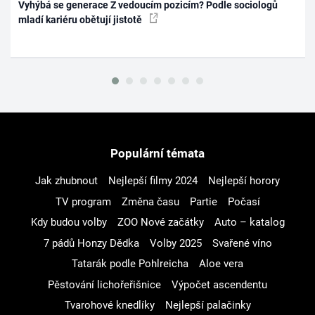
Vyhýbá se generace Z vedoucím pozicím? Podle sociologů
mladí kariéru obětují jistotě
Populární témata
Jak zhubnout
Nejlepší filmy 2024
Nejlepší horory
TV program
Změna času
Partie
Počasí
Kdy budou volby
ZOO Nové začátky
Auto – katalog
7 pádů Honzy Dědka
Volby 2025
Svařené víno
Tatarák podle Pohlreicha
Aloe vera
Pěstování lichořeřišnice
Výpočet ascendentu
Tvarohové knedlíky
Nejlepší palačinky