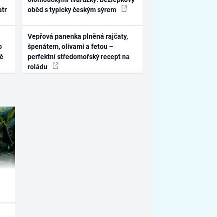
atr
oběd s typicky českým sýrem
Vepřová panenka plněná rajčaty,
o
špenátem, olivami a fetou –
ně
perfektní středomořský recept na
roládu