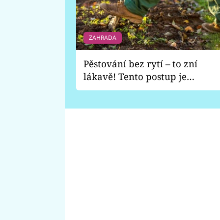
ZAHRADA
Pěstování bez rytí – to zní
lákavě! Tento postup je
vhodný jen pro některé
zahrady