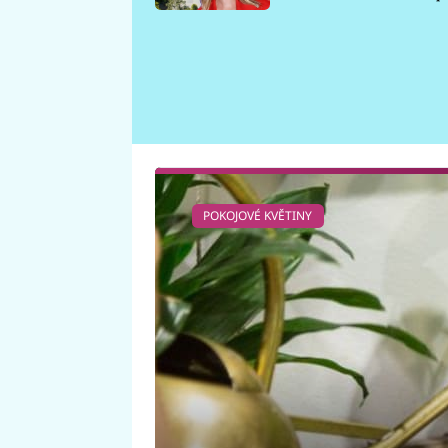
požáru
POKOJOVÉ KVĚTINY