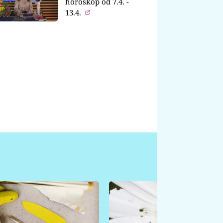
horoskop od 7.4. -
13.4.