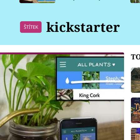
pro psy
kickstarter
ŠTÍTEK
TO