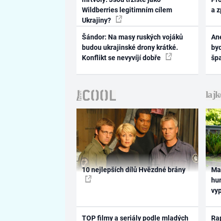
Wildberries legitimním cílem
a 
Ukrajiny?
Šándor: Na masy ruských vojáků
Ane
budou ukrajinské drony krátké.
byd
Konflikt se nevyvíjí dobře
šp
10 nejlepších dílů Hvězdné brány
Ma
hum
vy
TOP filmy a seriály podle mladých
Rap