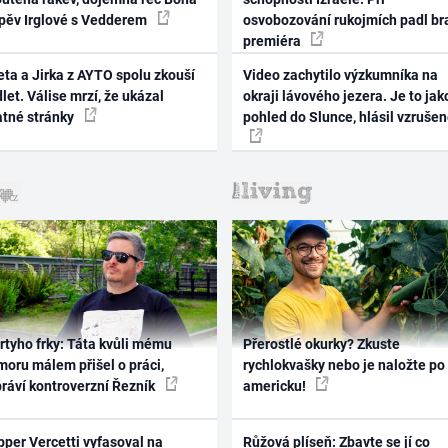
zpěv Irglové s Vedderem
osvobozování rukojmích padl br
premiéra
ta a Jirka z AYTO spolu zkouší
Video zachytilo výzkumníka na
let. Válise mrzí, že ukázal
okraji lávového jezera. Je to jak
atné stránky
pohled do Slunce, hlásil vzruše
rtyho frky: Táta kvůli mému
Přerostlé okurky? Zkuste
oru málem přišel o práci,
rychlokvašky nebo je naložte po
práví kontroverzní Řezník
americku!
per Vercetti vyfasoval na
Růžová plíseň: Zbavte se jí co