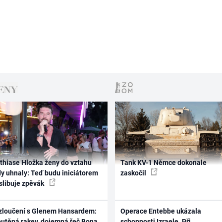
thiase Hložka ženy do vztahu
Tank KV-1 Němce dokonale
dy uhnaly: Teď budu iniciátorem
zaskočil
 slibuje zpěvák
zloučení s Glenem Hansardem:
Operace Entebbe ukázala
outěná rakev, dojemná řeč Bona
schopnosti Izraele. Při