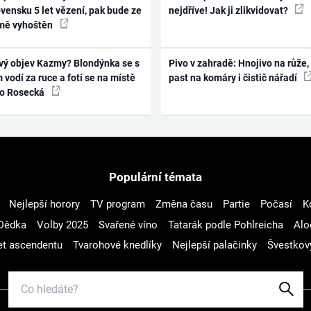
vensku 5 let vězení, pak bude ze
nejdříve! Jak ji zlikvidovat?
mě vyhoštěn
vý objev Kazmy? Blondýnka se s
Pivo v zahradě: Hnojivo na růže,
 vodí za ruce a fotí se na místě
past na komáry i čistič nářadí
ko Rosecká
Populární témata
Nejlepší horory
TV program
Změna času
Partie
Počasí
K
Dědka
Volby 2025
Svařené víno
Tatarák podle Pohlreicha
Alo
t ascendentu
Tvarohové knedlíky
Nejlepší palačinky
Švestkov