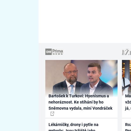
Bartošek k Turkovi: Hyenismus a
Ma
nehoráznost. Ke stíhání by ho
vž
Sněmovna vydala, míní Vondráček
já,
Lékárničky, drony i pytle na
Ro
mrtvoly: Jsou tržiště jako
Pr