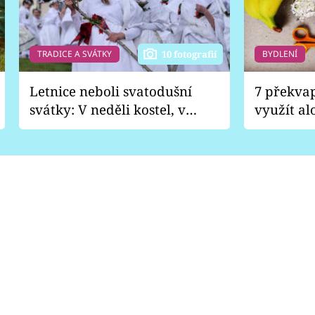
TRADICE A SVÁTKY
BYDLENÍ
10 fotografií
Letnice neboli svatodušní
7 překva
svátky: V neděli kostel, v
využít al
pondělí zábava
Nabrousí
nádobí