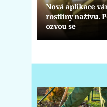
Nová aplikace v
rostliny naživu. 
ozvou se