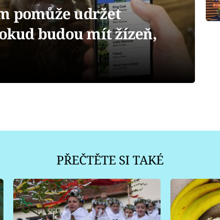
ám pomůže udržet
Pokud budou mít žízeň,
PŘEČTĚTE SI TAKÉ