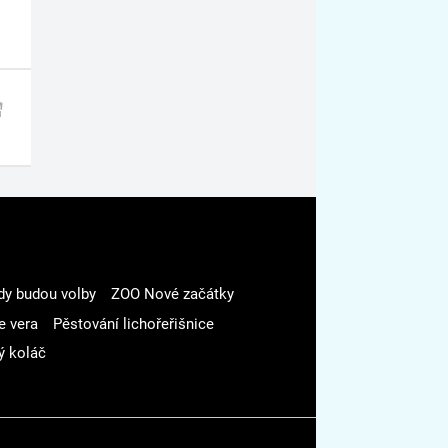
dy budou volby
ZOO Nové začátky
e vera
Pěstování lichořeřišnice
ý koláč