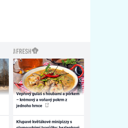
Vepřový guláš s houbami a pórkem
– krémový a voňavý pokrm z
jednoho hrnce
Křupavé květákové minipizzy s
olomouckými tvarůžky: bezlepkový