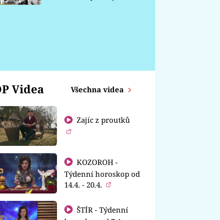
chátrá
P Videa
Všechna videa
Zajíc z proutků
KOZOROH -
Týdenní horoskop od
14.4. - 20.4.
ŠTÍR - Týdenní