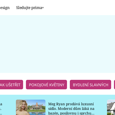
esign
Sledujte prima+
Design
TRENDY
JAK NA TO
PROMĚNY
NAŠE TIPY
JAK UŠETŘIT
POKOJOVÉ KVĚTINY
BYDLENÍ SLAVNÝCH
la
Meg Ryan prodává luxusní
.
sídlo. Moderní dům láká na
o
bazén, posilovnu i sprchu