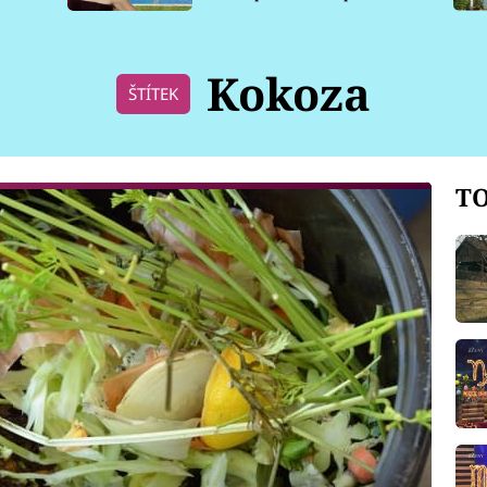
pro psy
Kokoza
ŠTÍTEK
TO