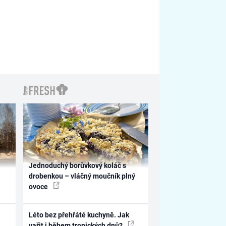
Jednoduchý borůvkový koláč s
drobenkou – vláčný moučník plný
ovoce
Léto bez přehřáté kuchyně. Jak
vařit i během tropických dnů?