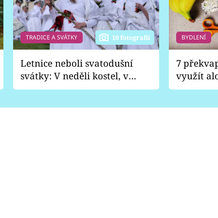
TRADICE A SVÁTKY
BYDLENÍ
10 fotografií
Letnice neboli svatodušní
7 překva
svátky: V neděli kostel, v
využít al
pondělí zábava
Nabrousí
nádobí