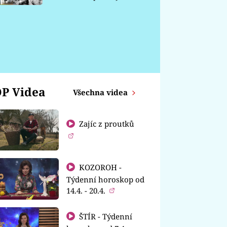
chátrá
P Videa
Všechna videa
Zajíc z proutků
KOZOROH -
Týdenní horoskop od
14.4. - 20.4.
ŠTÍR - Týdenní