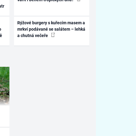
atr
Rýžové burgery s kuřecím masem a
o
mrkví podávané se salátem – lehká
ně
a chutná večeře