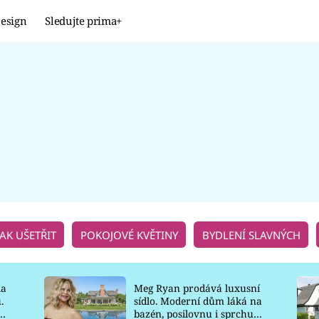
esign
Sledujte prima+
Design
TRENDY
JAK NA TO
PROMĚNY
NAŠE TIPY
JAK UŠETŘIT
POKOJOVÉ KVĚTINY
BYDLENÍ SLAVNÝCH
la
Meg Ryan prodává luxusní
.
sídlo. Moderní dům láká na
o
bazén, posilovnu i sprchu