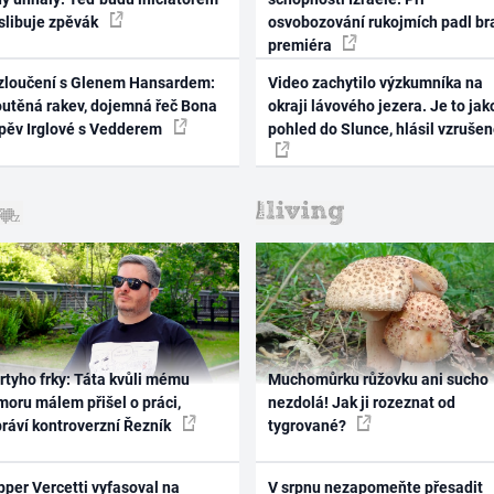
 slibuje zpěvák
osvobozování rukojmích padl br
premiéra
zloučení s Glenem Hansardem:
Video zachytilo výzkumníka na
outěná rakev, dojemná řeč Bona
okraji lávového jezera. Je to jak
zpěv Irglové s Vedderem
pohled do Slunce, hlásil vzruše
rtyho frky: Táta kvůli mému
Muchomůrku růžovku ani sucho
oru málem přišel o práci,
nezdolá! Jak ji rozeznat od
práví kontroverzní Řezník
tygrované?
per Vercetti vyfasoval na
V srpnu nezapomeňte přesadit