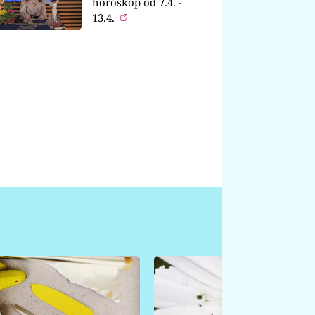
horoskop od 7.4. -
13.4.