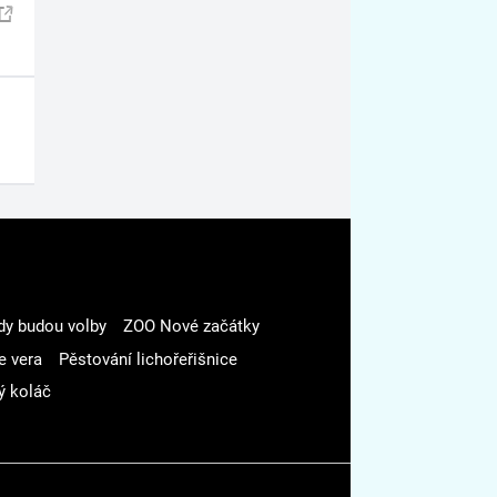
dy budou volby
ZOO Nové začátky
e vera
Pěstování lichořeřišnice
ý koláč