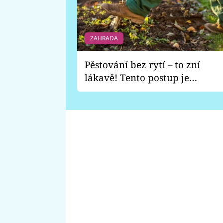
ZAHRADA
Pěstování bez rytí – to zní
lákavě! Tento postup je
vhodný jen pro některé
zahrady