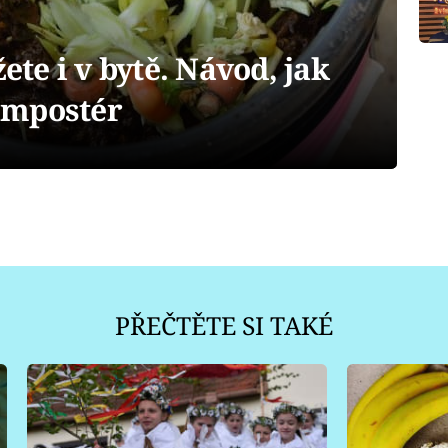
e i v bytě. Návod, jak
ompostér
PŘEČTĚTE SI TAKÉ