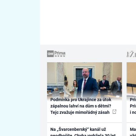
Podmínka pro Ukrajince za útok
Pri
zápalnou lahví na dům s dětmi?
Pri
Tejc zvažuje mimořádný zásah
i n
Na „Švarcenberský“ kanál už
Ma
neodbočíte. Chyba vydržela 30 let,
vž