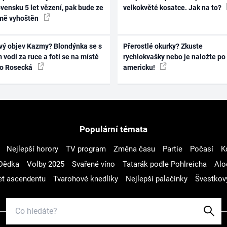
vensku 5 let vězení, pak bude ze
velkokvěté kosatce. Jak na to?
mě vyhoštěn
vý objev Kazmy? Blondýnka se s
Přerostlé okurky? Zkuste
 vodí za ruce a fotí se na místě
rychlokvašky nebo je naložte po
ko Rosecká
americku!
Populární témata
Nejlepší horory
TV program
Změna času
Partie
Počasí
K
Dědka
Volby 2025
Svařené víno
Tatarák podle Pohlreicha
Alo
t ascendentu
Tvarohové knedlíky
Nejlepší palačinky
Švestkov