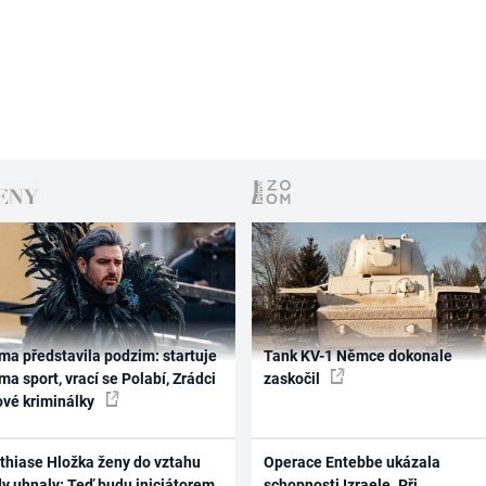
ma představila podzim: startuje
Tank KV-1 Němce dokonale
ma sport, vrací se Polabí, Zrádci
zaskočil
ové kriminálky
thiase Hložka ženy do vztahu
Operace Entebbe ukázala
dy uhnaly: Teď budu iniciátorem
schopnosti Izraele. Při