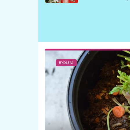
požáru
BYDLENÍ