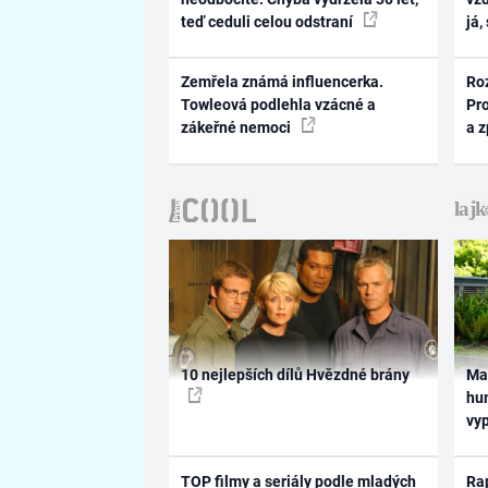
teď ceduli celou odstraní
já,
Zemřela známá influencerka.
Ro
Towleová podlehla vzácné a
Pr
zákeřné nemoci
a 
10 nejlepších dílů Hvězdné brány
Ma
hum
vy
TOP filmy a seriály podle mladých
Rap