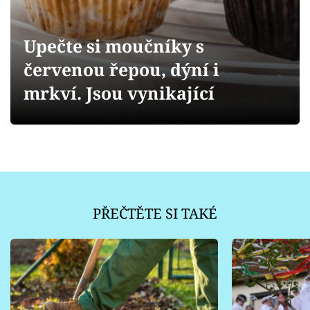
Sledujte prima+
Upečte si moučníky s
Přihlášení
červenou řepou, dýní i
mrkví. Jsou vynikající
Sledujte nás
PŘEČTĚTE SI TAKÉ