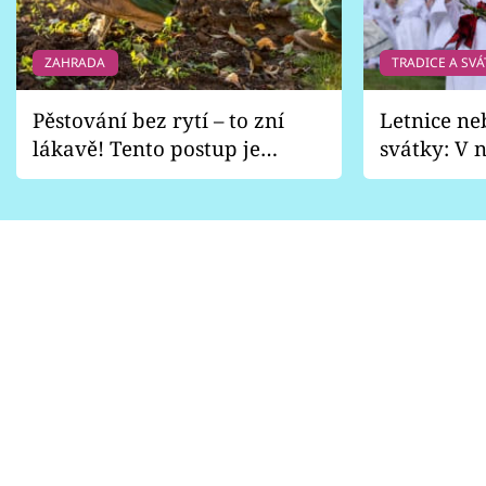
ZAHRADA
TRADICE A SVÁ
Pěstování bez rytí – to zní
Letnice ne
lákavě! Tento postup je
svátky: V n
vhodný jen pro některé
pondělí z
zahrady