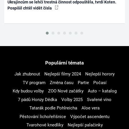
Ukrajincům se lehčí trestná činnost odpouštěla, tvrdí Koten.
Pospíšil chtěl vidět čísla
Populární témata
Jak zhubnout
Nejlepší filmy 2024
Nejlepší horory
TV program
Změna času
Partie
Počasí
Kdy budou volby
ZOO Nové začátky
Auto – katalog
7 pádů Honzy Dědka
Volby 2025
Svařené víno
Tatarák podle Pohlreicha
Aloe vera
Pěstování lichořeřišnice
Výpočet ascendentu
Tvarohové knedlíky
Nejlepší palačinky