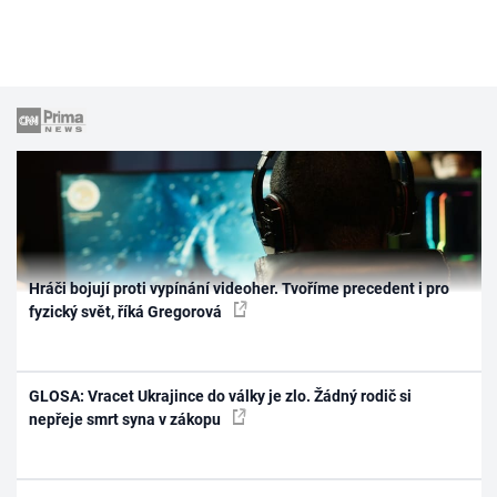
Hráči bojují proti vypínání videoher. Tvoříme precedent i pro
fyzický svět, říká Gregorová
GLOSA: Vracet Ukrajince do války je zlo. Žádný rodič si
nepřeje smrt syna v zákopu