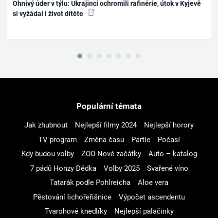
Ohnivý úder v týlu: Ukrajinci ochromili rafinérie, útok v Kyjevě
si vyžádal i život dítěte
Populární témata
Jak zhubnout
Nejlepší filmy 2024
Nejlepší horory
TV program
Změna času
Partie
Počasí
Kdy budou volby
ZOO Nové začátky
Auto – katalog
7 pádů Honzy Dědka
Volby 2025
Svařené víno
Tatarák podle Pohlreicha
Aloe vera
Pěstování lichořeřišnice
Výpočet ascendentu
Tvarohové knedlíky
Nejlepší palačinky