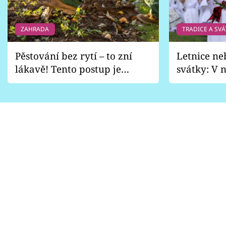
ZAHRADA
TRADICE A SVÁ
Pěstování bez rytí – to zní
Letnice ne
lákavě! Tento postup je
svátky: V n
vhodný jen pro některé
pondělí z
zahrady