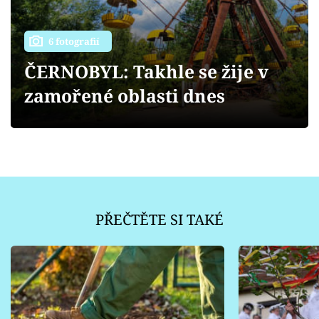
Sledujte prima+
6 fotografií
Přihlášení
ČERNOBYL: Takhle se žije v
zamořené oblasti dnes
Sledujte nás
PŘEČTĚTE SI TAKÉ