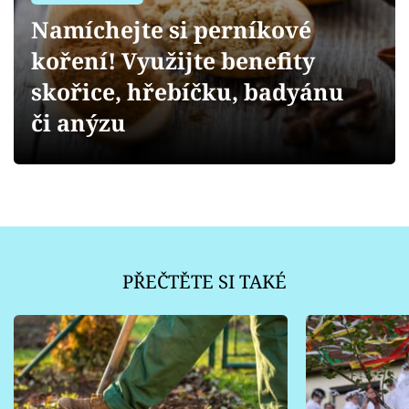
Sledujte prima+
Namíchejte si perníkové
koření! Využijte benefity
Přihlášení
skořice, hřebíčku, badyánu
či anýzu
Sledujte nás
PŘEČTĚTE SI TAKÉ