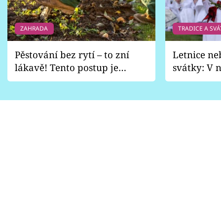
ZAHRADA
TRADICE A SVÁ
Pěstování bez rytí – to zní
Letnice ne
lákavě! Tento postup je
svátky: V n
vhodný jen pro některé
pondělí z
zahrady