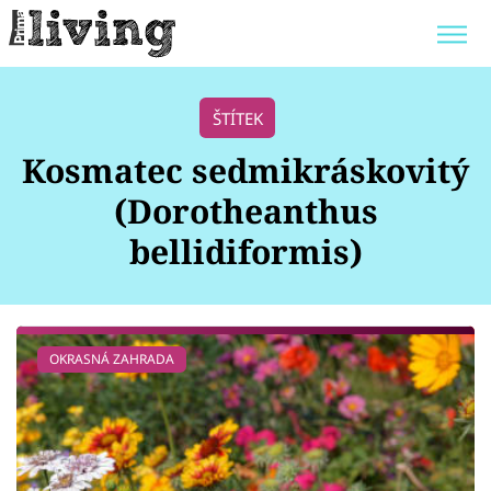
Trendy:
JAK UŠETŘIT
POKOJOVÉ KVĚTINY
ŠTÍTEK
BYDLENÍ SLAVNÝCH
ZAHRADA
Kosmatec sedmikráskovitý
(Dorotheanthus
bellidiformis)
Témata
Bydlení
OKRASNÁ ZAHRADA
Zahrada
Design