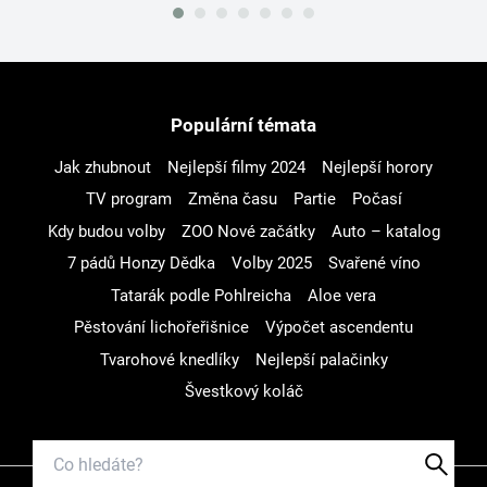
Populární témata
Jak zhubnout
Nejlepší filmy 2024
Nejlepší horory
TV program
Změna času
Partie
Počasí
Kdy budou volby
ZOO Nové začátky
Auto – katalog
7 pádů Honzy Dědka
Volby 2025
Svařené víno
Tatarák podle Pohlreicha
Aloe vera
Pěstování lichořeřišnice
Výpočet ascendentu
Tvarohové knedlíky
Nejlepší palačinky
Švestkový koláč