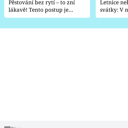
Pěstování bez rytí – to zní
Letnice ne
lákavě! Tento postup je
svátky: V n
vhodný jen pro některé
pondělí z
zahrady