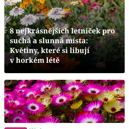
Sledujte prima+
Přihlášení
8 nejkrásnějších letniček pro
suchá a slunná místa:
Sledujte nás
Květiny, které si libují
v horkém létě