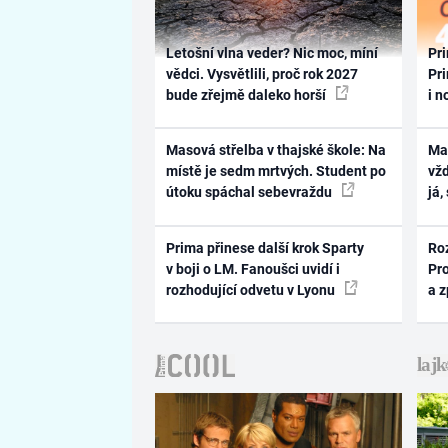
Letošní vlna veder? Nic moc, míní
Pri
vědci. Vysvětlili, proč rok 2027
Pri
bude zřejmě daleko horší
i n
Masová střelba v thajské škole: Na
Ma
místě je sedm mrtvých. Student po
vž
útoku spáchal sebevraždu
já,
Prima přinese další krok Sparty
Ro
v boji o LM. Fanoušci uvidí i
Pr
rozhodující odvetu v Lyonu
a 