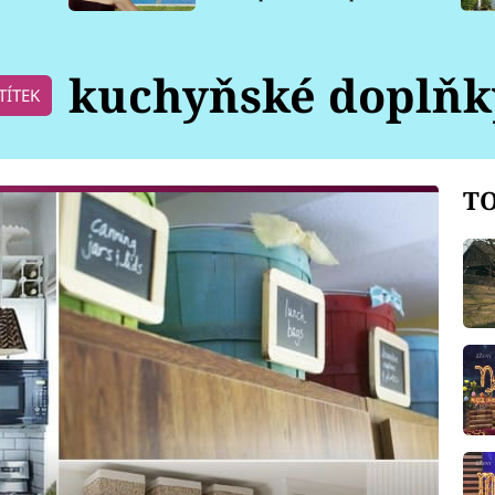
pro psy
kuchyňské doplňk
TÍTEK
TO