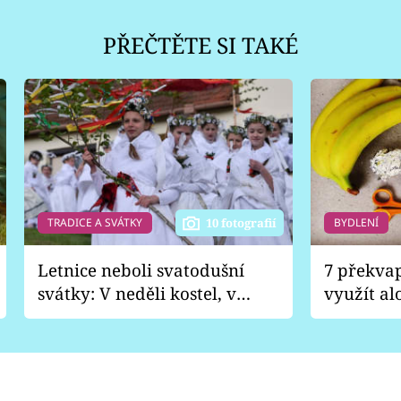
PŘEČTĚTE SI TAKÉ
TRADICE A SVÁTKY
BYDLENÍ
10 fotografií
Letnice neboli svatodušní
7 překva
svátky: V neděli kostel, v
využít al
pondělí zábava
Nabrousí
nádobí