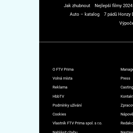
Jak zhubnout
Nejlepší filmy 2024
Auto – katalog
7 pádů Honzy 
Výpoče
O FTV Prima
Manag
Volná místa
Press
Reklama
Casting
HbbTV
Kontak
Podmínky užívání
Zpraco
Cookies
Nápov
Vlastník FTV Prima spol. s r.o.
Redak
Nahlásit chybu
Nastav