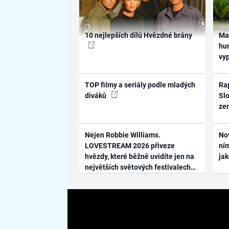
10 nejlepších dílů Hvězdné brány
Ma
hum
vy
TOP filmy a seriály podle mladých
Rap
diváků
Slo
ze
Nejen Robbie Williams.
No
LOVESTREAM 2026 přiveze
ním
hvězdy, které běžně uvidíte jen na
ja
největších světových festivalech