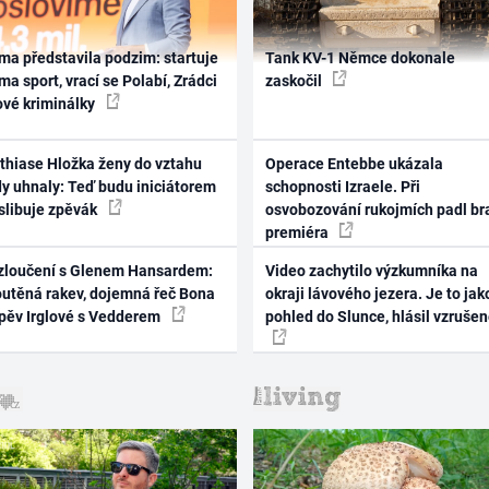
ma představila podzim: startuje
Tank KV-1 Němce dokonale
ma sport, vrací se Polabí, Zrádci
zaskočil
ové kriminálky
thiase Hložka ženy do vztahu
Operace Entebbe ukázala
dy uhnaly: Teď budu iniciátorem
schopnosti Izraele. Při
 slibuje zpěvák
osvobozování rukojmích padl br
premiéra
zloučení s Glenem Hansardem:
Video zachytilo výzkumníka na
outěná rakev, dojemná řeč Bona
okraji lávového jezera. Je to jak
zpěv Irglové s Vedderem
pohled do Slunce, hlásil vzruše