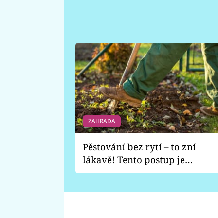
ZAHRADA
Pěstování bez rytí – to zní
lákavě! Tento postup je
vhodný jen pro některé
zahrady