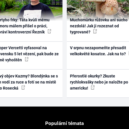
rtyho frky: Táta kvůli mému
Muchomůrku růžovku ani sucho
oru málem přišel o práci,
nezdolá! Jak ji rozeznat od
práví kontroverzní Řezník
tygrované?
per Vercetti vyfasoval na
V srpnu nezapomeňte přesadit
vensku 5 let vězení, pak bude ze
velkokvěté kosatce. Jak na to?
mě vyhoštěn
vý objev Kazmy? Blondýnka se s
Přerostlé okurky? Zkuste
 vodí za ruce a fotí se na místě
rychlokvašky nebo je naložte po
ko Rosecká
americku!
Populární témata