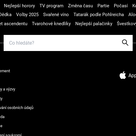
Nejlepší horory
TV program
Změna času
Partie
Počasí
K
Dědka
Volby 2025
Svařené víno
Tatarák podle Pohlreicha
Alo
t ascendentu
Tvarohové knedlíky
Nejlepší palačinky
Švestkov
ement
App
y a výzvy
ty
vání osobních údajů
ěda
ce
ení soukromí