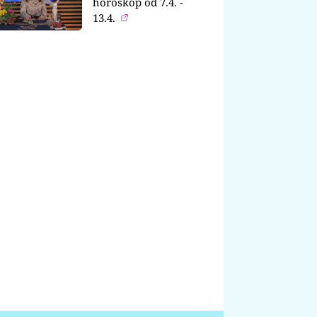
horoskop od 7.4. -
13.4.