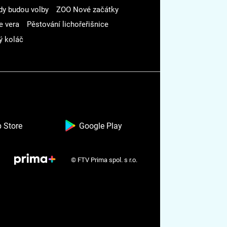
dy budou volby
ZOO Nové začátky
e vera
Pěstování lichořeřišnice
ý koláč
 Store
Google Play
© FTV Prima spol. s r.o.