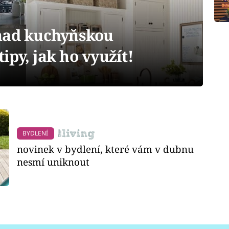
nad kuchyňskou
py, jak ho využít!
BYDLENÍ
novinek v bydlení, které vám v dubnu
nesmí uniknout