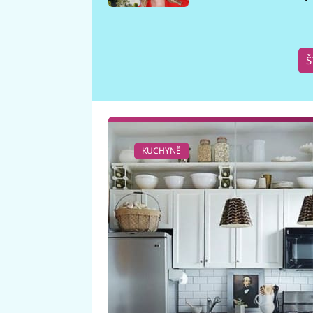
požáru
Š
KUCHYNĚ