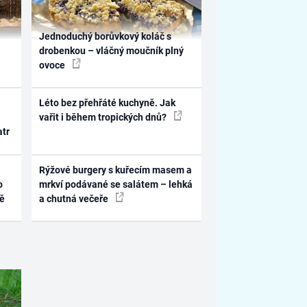
Jednoduchý borůvkový koláč s
drobenkou – vláčný moučník plný
ovoce
Léto bez přehřáté kuchyně. Jak
vařit i během tropických dnů?
atr
Rýžové burgery s kuřecím masem a
o
mrkví podávané se salátem – lehká
ně
a chutná večeře