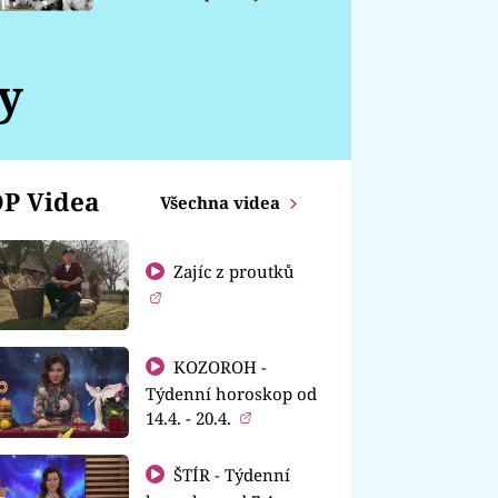
chátrá
y
P Videa
Všechna videa
Zajíc z proutků
KOZOROH -
Týdenní horoskop od
14.4. - 20.4.
ŠTÍR - Týdenní