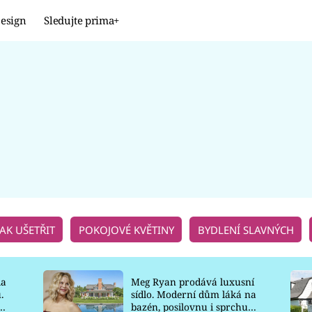
esign
Sledujte prima+
Design
TRENDY
JAK NA TO
PROMĚNY
NAŠE TIPY
JAK UŠETŘIT
POKOJOVÉ KVĚTINY
BYDLENÍ SLAVNÝCH
la
Meg Ryan prodává luxusní
.
sídlo. Moderní dům láká na
o
bazén, posilovnu i sprchu