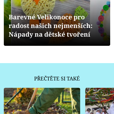
Sledujte prima+
Barevné Velikonoce pro
Přihlášení
radost našich nejmenších:
Nápady na dětské tvoření
Sledujte nás
PŘEČTĚTE SI TAKÉ