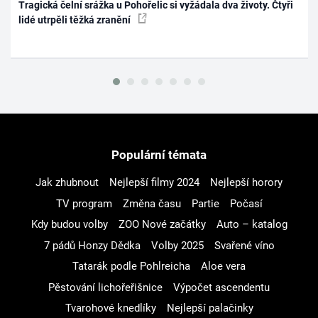
Tragická čelní srážka u Pohořelic si vyžádala dva životy. Čtyři
lidé utrpěli těžká zranění
Populární témata
Jak zhubnout
Nejlepší filmy 2024
Nejlepší horory
TV program
Změna času
Partie
Počasí
Kdy budou volby
ZOO Nové začátky
Auto – katalog
7 pádů Honzy Dědka
Volby 2025
Svařené víno
Tatarák podle Pohlreicha
Aloe vera
Pěstování lichořeřišnice
Výpočet ascendentu
Tvarohové knedlíky
Nejlepší palačinky