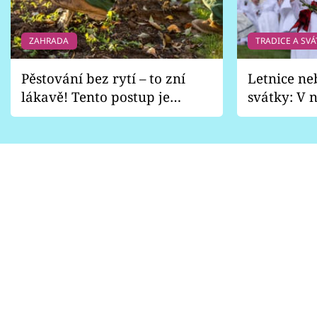
ZAHRADA
TRADICE A SVÁ
Pěstování bez rytí – to zní
Letnice ne
lákavě! Tento postup je
svátky: V n
vhodný jen pro některé
pondělí z
zahrady