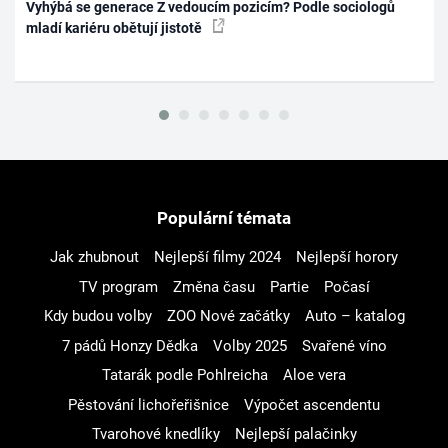
Vyhýbá se generace Z vedoucím pozicím? Podle sociologů
mladí kariéru obětují jistotě
Populární témata
Jak zhubnout
Nejlepší filmy 2024
Nejlepší horory
TV program
Změna času
Partie
Počasí
Kdy budou volby
ZOO Nové začátky
Auto – katalog
7 pádů Honzy Dědka
Volby 2025
Svařené víno
Tatarák podle Pohlreicha
Aloe vera
Pěstování lichořeřišnice
Výpočet ascendentu
Tvarohové knedlíky
Nejlepší palačinky