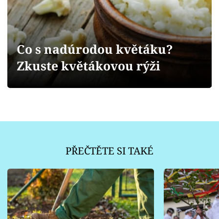
Sledujte prima+
Přihlášení
Co s nadúrodou květáku?
Zkuste květákovou rýži
Sledujte nás
PŘEČTĚTE SI TAKÉ