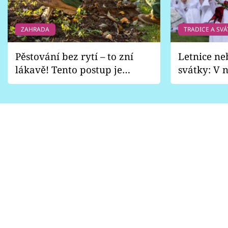
ZAHRADA
TRADICE A SVÁ
Pěstování bez rytí – to zní
Letnice ne
lákavě! Tento postup je
svátky: V n
vhodný jen pro některé
pondělí z
zahrady