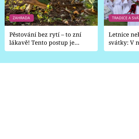
ZAHRADA
TRADICE A SVÁ
Pěstování bez rytí – to zní
Letnice ne
lákavě! Tento postup je
svátky: V n
vhodný jen pro některé
pondělí z
zahrady