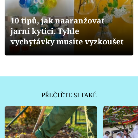
Sledujte prima+
10 tipů, jak naaranžovat
Přihlášení
jarní kytici. Tyhle
vychytávky musíte vyzkoušet
Sledujte nás
PŘEČTĚTE SI TAKÉ