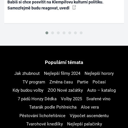
Babiš si chce posvítit na Klempířovu kulturní politiku.
Samozřejmě budu reagovat, uvedl
Populární témata
Jak zhubnout
Nejlepší filmy 2024
Nejlepší horory
TV program
Změna času
Partie
Počasí
Kdy budou volby
ZOO Nové začátky
Auto – katalog
7 pádů Honzy Dědka
Volby 2025
Svařené víno
Tatarák podle Pohlreicha
Aloe vera
Pěstování lichořeřišnice
Výpočet ascendentu
Tvarohové knedlíky
Nejlepší palačinky