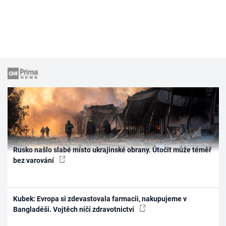
Rusko našlo slabé místo ukrajinské obrany. Útočit může téměř
bez varování
Kubek: Evropa si zdevastovala farmacii, nakupujeme v
Bangladéši. Vojtěch ničí zdravotnictví