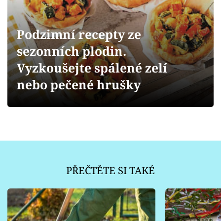
Sledujte prima+
Přihlášení
Podzimní recepty ze
sezonních plodin.
Vyzkoušejte spálené zelí
Sledujte nás
nebo pečené hrušky
PŘEČTĚTE SI TAKÉ