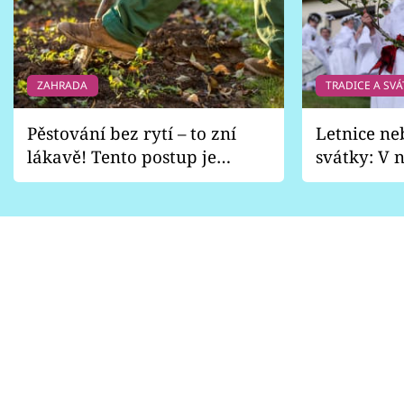
ZAHRADA
TRADICE A SVÁ
Pěstování bez rytí – to zní
Letnice ne
lákavě! Tento postup je
svátky: V n
vhodný jen pro některé
pondělí z
zahrady