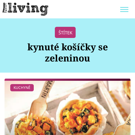
Trendy:
JAK UŠETŘIT
POKOJOVÉ KVĚTINY
ŠTÍTEK
BYDLENÍ SLAVNÝCH
ZAHRADA
kynuté košíčky se
zeleninou
Témata
KUCHYNĚ
Bydlení
Zahrada
Design