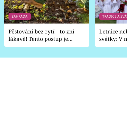
ZAHRADA
TRADICE A SVÁ
Pěstování bez rytí – to zní
Letnice ne
lákavě! Tento postup je
svátky: V n
vhodný jen pro některé
pondělí z
zahrady