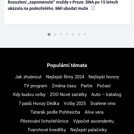
Rozuzlení „zapomenuté“ vraždy v Praze: DNA po 15 letech
ukázala na podezřelého. Měl ubodat muže
Populární témata
Jak zhubnout
Nejlepší filmy 2024
Nejlepší horory
TV program
Změna času
Partie
Počasí
Kdy budou volby
ZOO Nové začátky
Auto – katalog
7 pádů Honzy Dědka
Volby 2025
Svařené víno
Tatarák podle Pohlreicha
Aloe vera
Pěstování lichořeřišnice
Výpočet ascendentu
Tvarohové knedlíky
Nejlepší palačinky