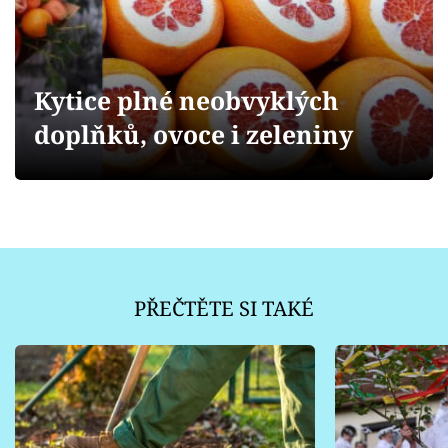
Sledujte prima+
Přihlášení
Kytice plné neobvyklých
doplňků, ovoce i zeleniny
Sledujte nás
PŘEČTĚTE SI TAKÉ