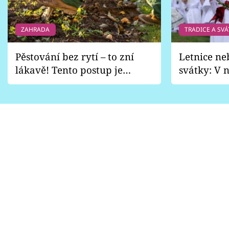
ZAHRADA
TRADICE A SVÁ
Pěstování bez rytí – to zní
Letnice ne
lákavě! Tento postup je
svátky: V n
vhodný jen pro některé
pondělí z
zahrady