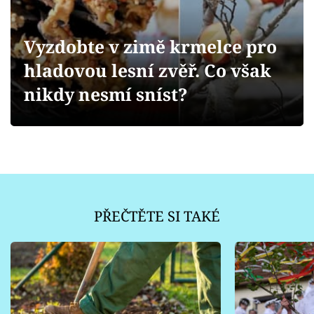
Sledujte prima+
Vyzdobte v zimě krmelce pro
Přihlášení
hladovou lesní zvěř. Co však
nikdy nesmí sníst?
Sledujte nás
PŘEČTĚTE SI TAKÉ