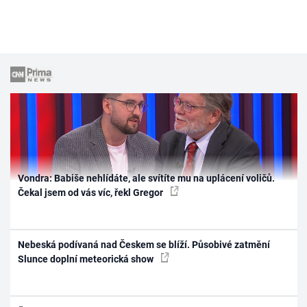
Vondra: Babiše nehlídáte, ale svítíte mu na uplácení voličů.
Čekal jsem od vás víc, řekl Gregor
Nebeská podívaná nad Českem se blíží. Působivé zatmění
Slunce doplní meteorická show