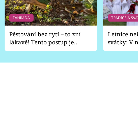
ZAHRADA
TRADICE A SVÁ
Pěstování bez rytí – to zní
Letnice ne
lákavě! Tento postup je
svátky: V n
vhodný jen pro některé
pondělí z
zahrady