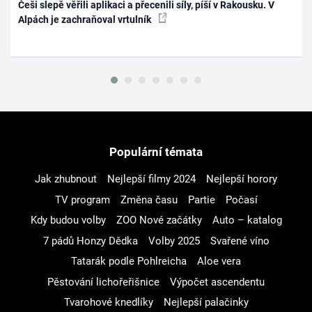
Češi slepě věřili aplikaci a přecenili síly, píší v Rakousku. V
Alpách je zachraňoval vrtulník
Populární témata
Jak zhubnout
Nejlepší filmy 2024
Nejlepší horory
TV program
Změna času
Partie
Počasí
Kdy budou volby
ZOO Nové začátky
Auto – katalog
7 pádů Honzy Dědka
Volby 2025
Svařené víno
Tatarák podle Pohlreicha
Aloe vera
Pěstování lichořeřišnice
Výpočet ascendentu
Tvarohové knedlíky
Nejlepší palačinky