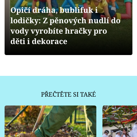
Sledujte prima+
Opičí dráha, bublifuk i
lodičky: Z pěnových nudlí do
Přihlášení
vody vyrobíte hračky pro
děti i dekorace
Sledujte nás
PŘEČTĚTE SI TAKÉ