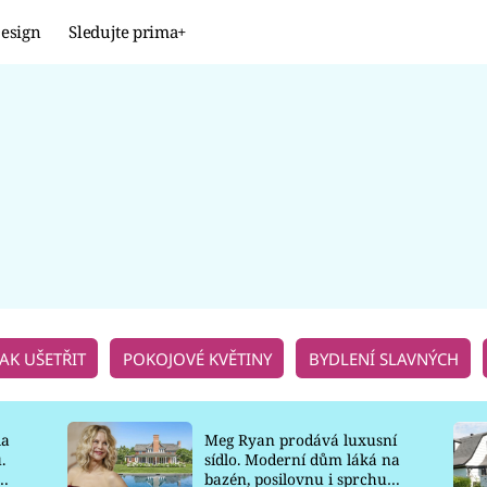
esign
Sledujte prima+
Design
TRENDY
JAK NA TO
PROMĚNY
NAŠE TIPY
JAK UŠETŘIT
POKOJOVÉ KVĚTINY
BYDLENÍ SLAVNÝCH
la
Meg Ryan prodává luxusní
.
sídlo. Moderní dům láká na
o
bazén, posilovnu i sprchu