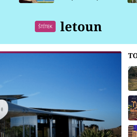
pro psy
letoun
ŠTÍTEK
TO