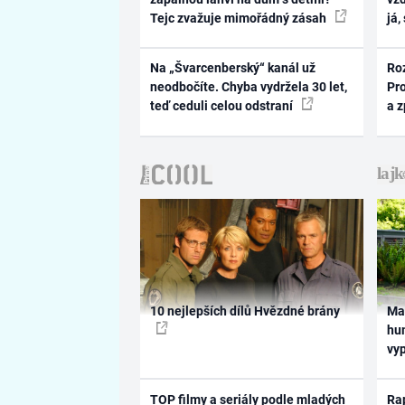
Tejc zvažuje mimořádný zásah
já,
Na „Švarcenberský“ kanál už
Ro
neodbočíte. Chyba vydržela 30 let,
Pr
teď ceduli celou odstraní
a 
10 nejlepších dílů Hvězdné brány
Ma
hum
vy
TOP filmy a seriály podle mladých
Rap