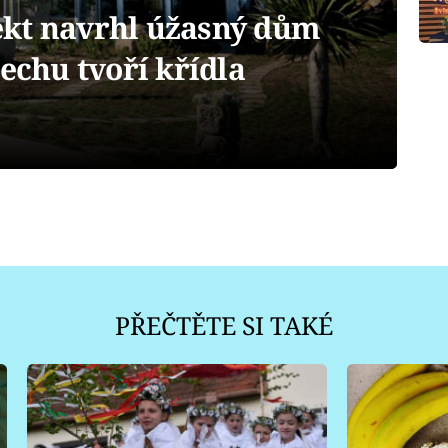
kt navrhl úžasný dům
řechu tvoří křídla
PŘEČTĚTE SI TAKÉ