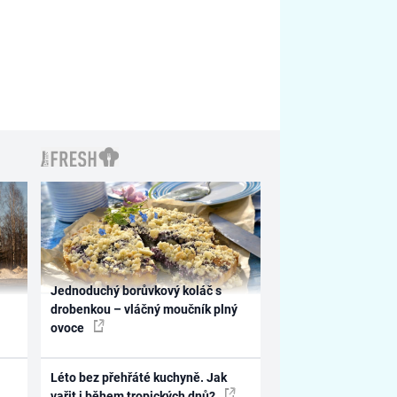
Jednoduchý borůvkový koláč s
drobenkou – vláčný moučník plný
ovoce
Léto bez přehřáté kuchyně. Jak
vařit i během tropických dnů?