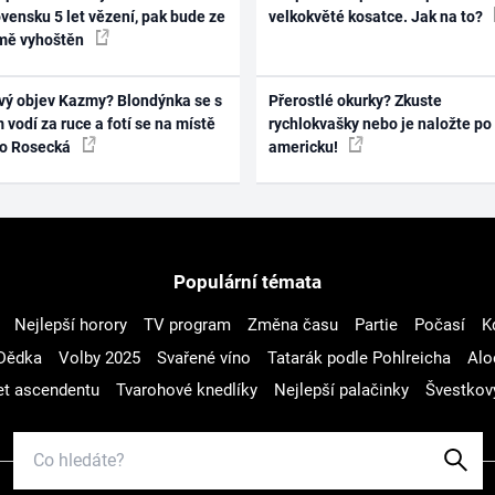
vensku 5 let vězení, pak bude ze
velkokvěté kosatce. Jak na to?
mě vyhoštěn
vý objev Kazmy? Blondýnka se s
Přerostlé okurky? Zkuste
 vodí za ruce a fotí se na místě
rychlokvašky nebo je naložte po
ko Rosecká
americku!
Populární témata
Nejlepší horory
TV program
Změna času
Partie
Počasí
K
Dědka
Volby 2025
Svařené víno
Tatarák podle Pohlreicha
Alo
t ascendentu
Tvarohové knedlíky
Nejlepší palačinky
Švestkov