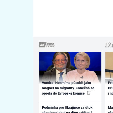
Vondra: Nesmíme působit jako
Pri
magnet na migranty. Konečná se
Pri
opřela do Evropské komise
i n
Podmínka pro Ukrajince za útok
Ma
zápalnou lahví na dům s dětmi?
vž