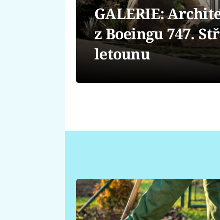
GALERIE: Archite
z Boeingu 747. St
letounu