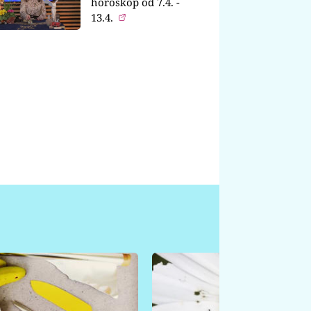
horoskop od 7.4. -
13.4.