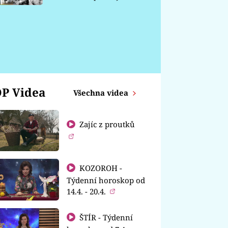
chátrá
P Videa
Všechna videa
Zajíc z proutků
KOZOROH -
Týdenní horoskop od
14.4. - 20.4.
ŠTÍR - Týdenní