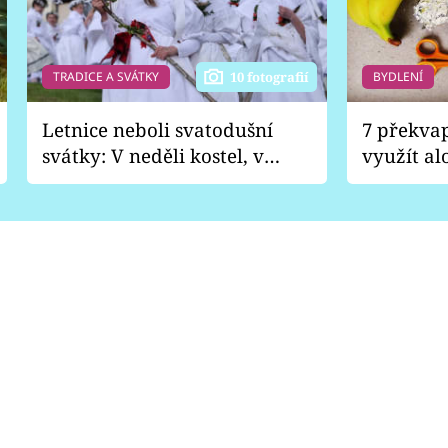
TRADICE A SVÁTKY
BYDLENÍ
10 fotografií
Letnice neboli svatodušní
7 překva
svátky: V neděli kostel, v
využít al
pondělí zábava
Nabrousí
nádobí