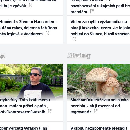
 slibuje zpěvák
osvobozování rukojmích padl br
premiéra
zloučení s Glenem Hansardem:
Video zachytilo výzkumníka na
outěná rakev, dojemná řeč Bona
okraji lávového jezera. Je to jak
zpěv Irglové s Vedderem
pohled do Slunce, hlásil vzruše
rtyho frky: Táta kvůli mému
Muchomůrku růžovku ani sucho
oru málem přišel o práci,
nezdolá! Jak ji rozeznat od
práví kontroverzní Řezník
tygrované?
per Vercetti vyfasoval na
V srpnu nezapomeňte přesadit