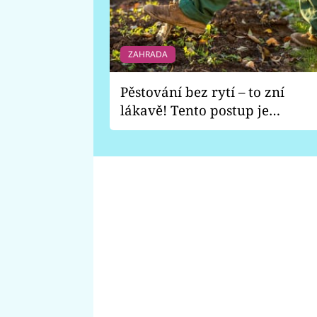
ZAHRADA
Pěstování bez rytí – to zní
lákavě! Tento postup je
vhodný jen pro některé
zahrady