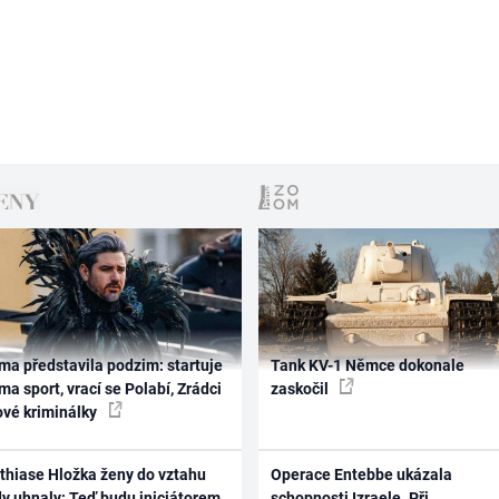
ma představila podzim: startuje
Tank KV-1 Němce dokonale
ma sport, vrací se Polabí, Zrádci
zaskočil
ové kriminálky
thiase Hložka ženy do vztahu
Operace Entebbe ukázala
dy uhnaly: Teď budu iniciátorem
schopnosti Izraele. Při