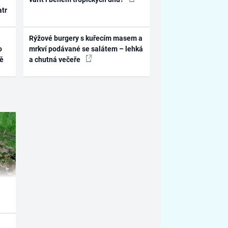
atr
Rýžové burgery s kuřecím masem a
o
mrkví podávané se salátem – lehká
ně
a chutná večeře