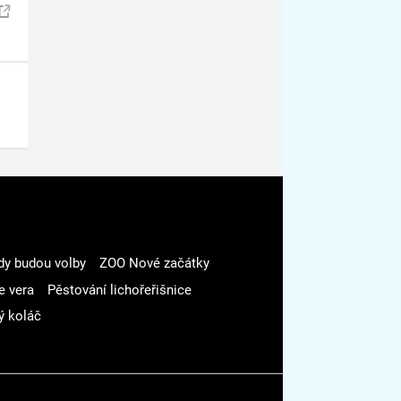
dy budou volby
ZOO Nové začátky
e vera
Pěstování lichořeřišnice
ý koláč