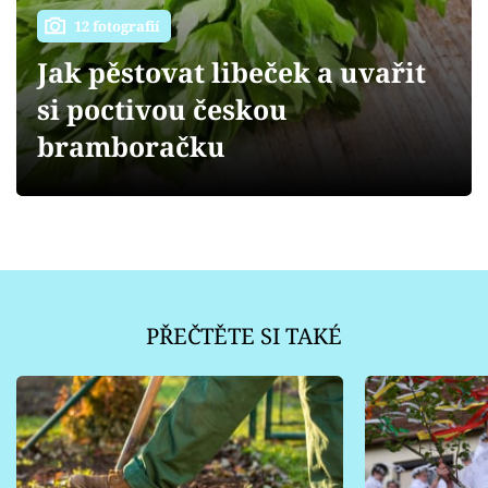
Sledujte prima+
12 fotografií
Jak pěstovat libeček a uvařit
Přihlášení
si poctivou českou
bramboračku
Sledujte nás
PŘEČTĚTE SI TAKÉ