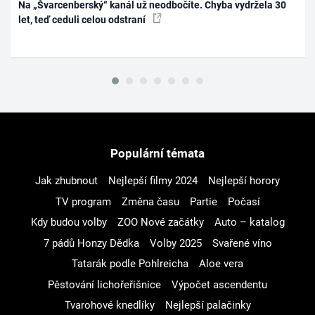
Na „Švarcenberský“ kanál už neodbočíte. Chyba vydržela 30
let, teď ceduli celou odstraní
Populární témata
Jak zhubnout
Nejlepší filmy 2024
Nejlepší horory
TV program
Změna času
Partie
Počasí
Kdy budou volby
ZOO Nové začátky
Auto – katalog
7 pádů Honzy Dědka
Volby 2025
Svařené víno
Tatarák podle Pohlreicha
Aloe vera
Pěstování lichořeřišnice
Výpočet ascendentu
Tvarohové knedlíky
Nejlepší palačinky