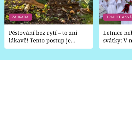
ZAHRADA
TRADICE A SVÁ
Pěstování bez rytí – to zní
Letnice ne
lákavě! Tento postup je
svátky: V n
vhodný jen pro některé
pondělí z
zahrady