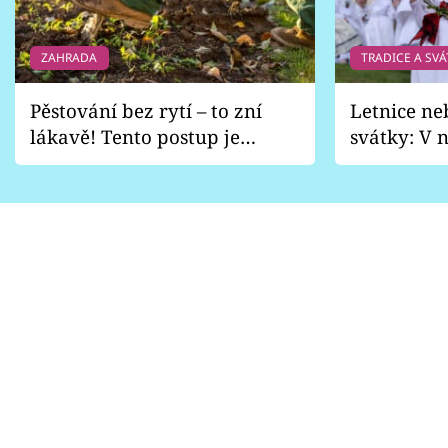
ZAHRADA
TRADICE A SVÁ
Pěstování bez rytí – to zní
Letnice ne
lákavě! Tento postup je
svátky: V n
vhodný jen pro některé
pondělí z
zahrady