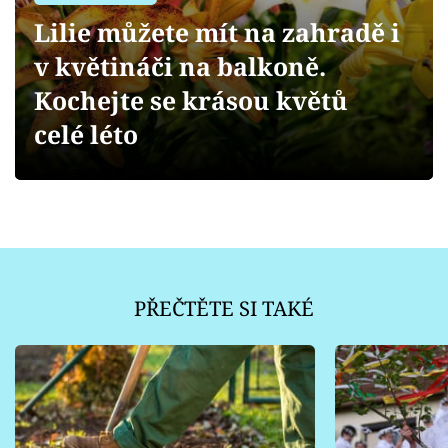
Sledujte prima+
Lilie můžete mít na zahradě i
v květináči na balkoně.
Přihlášení
Kochejte se krásou květů
celé léto
Sledujte nás
PŘEČTĚTE SI TAKÉ