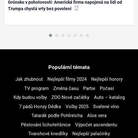
Grónsko v pohotovosti: Americká firma napojená na lidi od
Trumpa chystá vrty bez povolení
Populární témata
Jak zhubnout
Nejlepší filmy 2024
Nejlepší horory
TV program
Změna času
Partie
Počasí
Kdy budou volby
ZOO Nové začátky
Auto – katalog
7 pádů Honzy Dědka
Volby 2025
Svařené víno
Tatarák podle Pohlreicha
Aloe vera
Pěstování lichořeřišnice
Výpočet ascendentu
Tvarohové knedlíky
Nejlepší palačinky