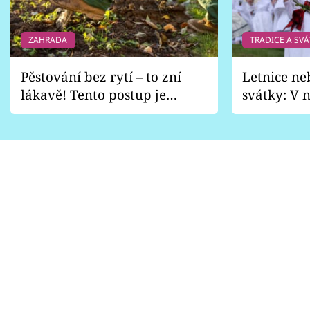
ZAHRADA
TRADICE A SVÁ
Pěstování bez rytí – to zní
Letnice ne
lákavě! Tento postup je
svátky: V n
vhodný jen pro některé
pondělí z
zahrady