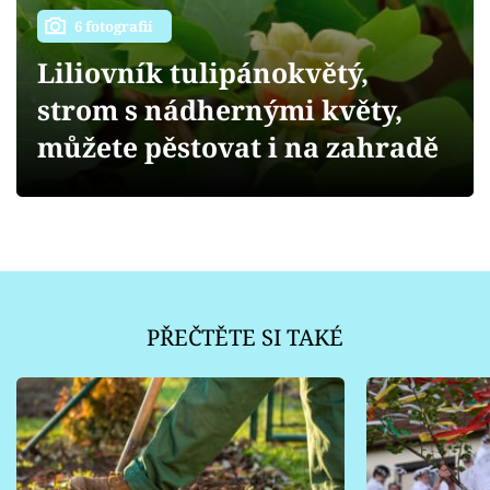
Sledujte prima+
6 fotografií
Liliovník tulipánokvětý,
Přihlášení
strom s nádhernými květy,
můžete pěstovat i na zahradě
Sledujte nás
PŘEČTĚTE SI TAKÉ