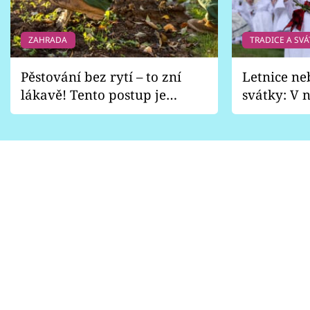
ZAHRADA
TRADICE A SVÁ
Pěstování bez rytí – to zní
Letnice ne
lákavě! Tento postup je
svátky: V n
vhodný jen pro některé
pondělí z
zahrady