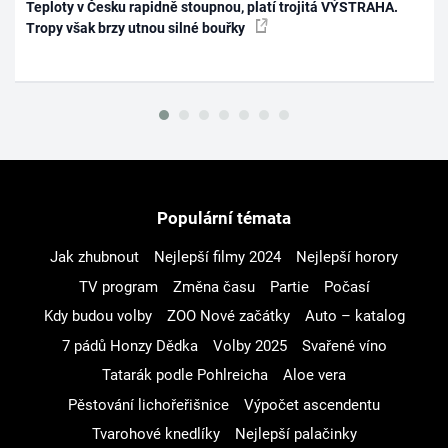
Teploty v Česku rapidně stoupnou, platí trojitá VÝSTRAHA.
Tropy však brzy utnou silné bouřky
Populární témata
Jak zhubnout
Nejlepší filmy 2024
Nejlepší horory
TV program
Změna času
Partie
Počasí
Kdy budou volby
ZOO Nové začátky
Auto – katalog
7 pádů Honzy Dědka
Volby 2025
Svařené víno
Tatarák podle Pohlreicha
Aloe vera
Pěstování lichořeřišnice
Výpočet ascendentu
Tvarohové knedlíky
Nejlepší palačinky