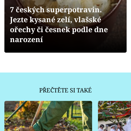
Sledujte prima+
7 českých superpotravin.
Jezte kysané zelí, vlašské
Přihlášení
ořechy či česnek podle dne
narození
Sledujte nás
PŘEČTĚTE SI TAKÉ