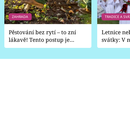
ZAHRADA
TRADICE A SVÁ
Pěstování bez rytí – to zní
Letnice ne
lákavě! Tento postup je
svátky: V n
vhodný jen pro některé
pondělí z
zahrady