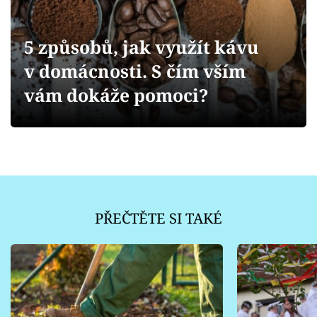
Sledujte prima+
5 způsobů, jak využít kávu
Přihlášení
v domácnosti. S čím vším
vám dokáže pomoci?
Sledujte nás
PŘEČTĚTE SI TAKÉ