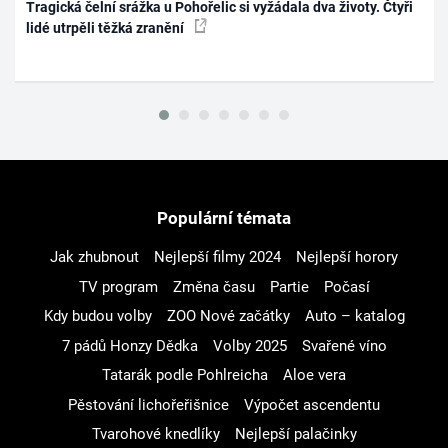
Tragická čelní srážka u Pohořelic si vyžádala dva životy. Čtyři
lidé utrpěli těžká zranění
Populární témata
Jak zhubnout
Nejlepší filmy 2024
Nejlepší horory
TV program
Změna času
Partie
Počasí
Kdy budou volby
ZOO Nové začátky
Auto – katalog
7 pádů Honzy Dědka
Volby 2025
Svařené víno
Tatarák podle Pohlreicha
Aloe vera
Pěstování lichořeřišnice
Výpočet ascendentu
Tvarohové knedlíky
Nejlepší palačinky