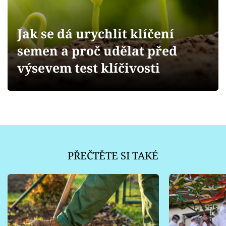
Sledujte prima+
Jak se dá urychlit klíčení
Přihlášení
semen a proč udělat před
výsevem test klíčivosti
Sledujte nás
PŘEČTĚTE SI TAKÉ