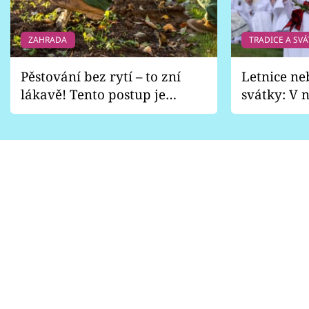
ZAHRADA
TRADICE A SVÁ
Pěstování bez rytí – to zní
Letnice ne
lákavě! Tento postup je
svátky: V n
vhodný jen pro některé
pondělí z
zahrady