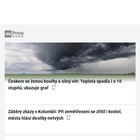
Českem se ženou bouřky a silný vítr. Teplota spadla i o 10
stupňů, ukazuje graf
Záběry zkázy v Kolumbii: Při zemětřesení se zřítil i kostel,
města hlásí desítky mrtvých