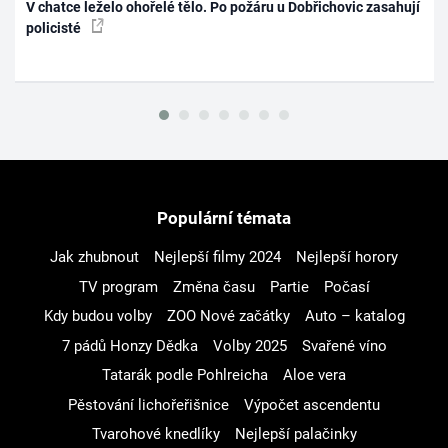
V chatce leželo ohořelé tělo. Po požáru u Dobřichovic zasahují
policisté
Populární témata
Jak zhubnout
Nejlepší filmy 2024
Nejlepší horory
TV program
Změna času
Partie
Počasí
Kdy budou volby
ZOO Nové začátky
Auto – katalog
7 pádů Honzy Dědka
Volby 2025
Svařené víno
Tatarák podle Pohlreicha
Aloe vera
Pěstování lichořeřišnice
Výpočet ascendentu
Tvarohové knedlíky
Nejlepší palačinky