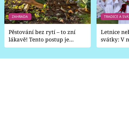
ZAHRADA
TRADICE A SVÁ
Pěstování bez rytí – to zní
Letnice ne
lákavě! Tento postup je
svátky: V n
vhodný jen pro některé
pondělí z
zahrady