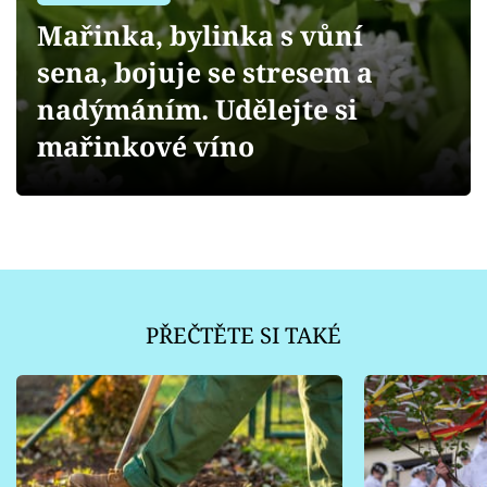
Sledujte prima+
Mařinka, bylinka s vůní
sena, bojuje se stresem a
Přihlášení
nadýmáním. Udělejte si
mařinkové víno
Sledujte nás
PŘEČTĚTE SI TAKÉ